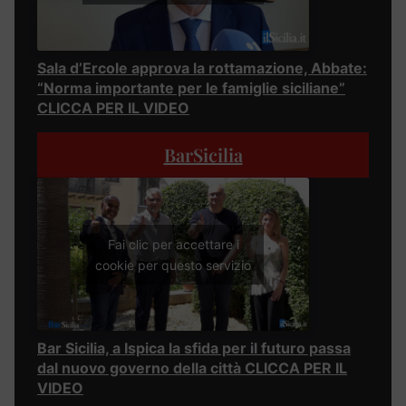
Sala d’Ercole approva la rottamazione, Abbate:
“Norma importante per le famiglie siciliane”
CLICCA PER IL VIDEO
BarSicilia
Fai clic per accettare i
cookie per questo servizio
Bar Sicilia, a Ispica la sfida per il futuro passa
dal nuovo governo della città CLICCA PER IL
VIDEO