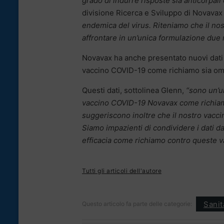
grado di indurre risposte sia anticorpali
divisione Ricerca e Sviluppo di Novavax
endemica del virus. Riteniamo che il no
affrontare in un’unica formulazione due 
Novavax ha anche presentato nuovi dati 
vaccino COVID-19 come richiamo sia om
Questi dati, sottolinea Glenn,
“sono un’u
vaccino COVID-19 Novavax come richiamo,
suggeriscono inoltre che il nostro vacc
Siamo impazienti di condividere i dati da
efficacia come richiamo contro queste va
Tutti gli articoli dell'autore
Sanità
Questo articolo fa parte delle categorie: