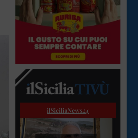
ilSiciliaNews
24