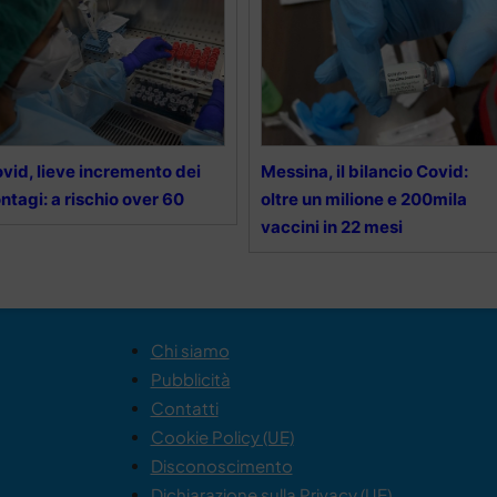
vid, lieve incremento dei
Messina, il bilancio Covid:
ntagi: a rischio over 60
oltre un milione e 200mila
vaccini in 22 mesi
Chi siamo
Pubblicità
Contatti
Cookie Policy (UE)
Disconoscimento
Dichiarazione sulla Privacy (UE)