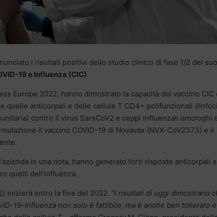
unciato i risultati positivi dello studio clinico di fase 1/2 del su
VID-19 e Influenza (CIC)
.
ress Europe 2022, hanno dimostrato la capacità del vaccino CIC 
quelle anticorpali e delle cellule T CD4+ polifunzionali (linfoci
unitaria) contro il virus SarsCoV2 e ceppi influenzali omologhi 
formulazione il vaccino COVID-19 di Novavax (NVX-CoV2373) e il
ente.
’azienda in una nota, hanno generato forti risposte anticorpali s
o quelli dell’influenza.
 inizierà entro la fine del 2022. “
I risultati di oggi dimostrano c
D-19-Influenza non solo è fattibile, ma è anche ben tollerato e