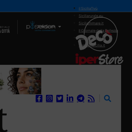
il SiciliaTivù
Siciliarurale.eu
Siciliammare.it
Il Network
Il Giornale della Bellezza
Siciliamedica.it
Sanitainsicilia.it