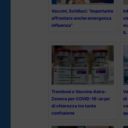
Vaccini, Schillaci: “Importante
In
affrontare anche emergenza
vi
influenza”
m
IL
Trombosi e Vaccino Astra-
Va
Zeneca per COVID-19: un po’
di
di chiarezza tra tanta
ve
confusione
qu