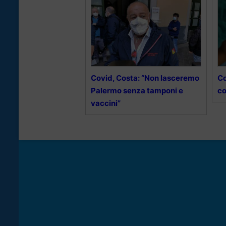
Covid, Costa: “Non lasceremo
Co
Palermo senza tamponi e
co
vaccini”