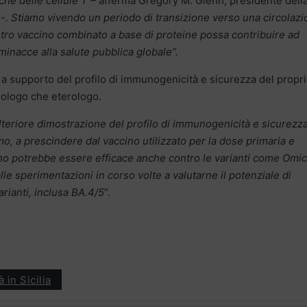
 che delle cellule T –
afferma Gregory M. Glenn, presidente dell
-. Stiamo vivendo un periodo di transizione verso una circolaz
stro vaccino combinato a base di proteine possa contribuire ad
minacce alla salute pubblica globale”.
a supporto del profilo di immunogenicità e sicurezza del propr
ologo che eterologo.
lteriore dimostrazione del profilo di immunogenicità e sicurezza
 a prescindere dal vaccino utilizzato per la dose primaria e
ino potrebbe essere efficace anche contro le varianti come Omic
lle sperimentazioni in corso volte a valutarne il potenziale di
rianti, inclusa BA.4/5
“.
 in Sicilia