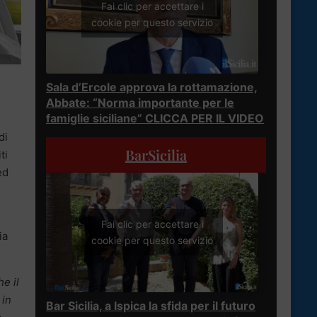
Fai clic per accettare i
cookie per questo servizio
Sala d’Ercole approva la rottamazione,
o
Abbate: “Norma importante per le
famiglie siciliane” CLICCA PER IL VIDEO
di
BarSicilia
ti
ed
Fai clic per accettare i
ia
cookie per questo servizio
he il
 in
Bar Sicilia, a Ispica la sfida per il futuro