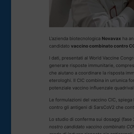
L’azienda biotecnologica
Novavax
ha ann
candidato
vaccino combinato contro CO
I dati, presentati al World Vaccine Cong
generare risposte immunitarie, comprese 
che aiutano a coordinare la risposta imm
eterologhi. Il CIC combina in un’unica 
potenziale vaccino influenzale quadrival
Le formulazioni del vaccino CIC, spiega l
contro gli antigeni di SarsCoV2 che contr
Lo studio di conferma sui dosaggi (fase 2)
nostro candidato vaccino combinato COVI