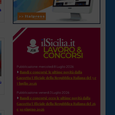
à
Pubblicazione: mercoledì 8 Luglio 2026
Bandi e concorsi: le ultime novità dalla
Gazzetta Ufficiale della Repubblica Italiana del 3 e
ù
7 luglio 2026
Pubblicazione: venerdì 3 Luglio 2026
Bandi e concorsi: ecco le ultime novità dalla
Gazzetta Ufficiale della Repubblica Italiana del 26
e 30 giugno 2026