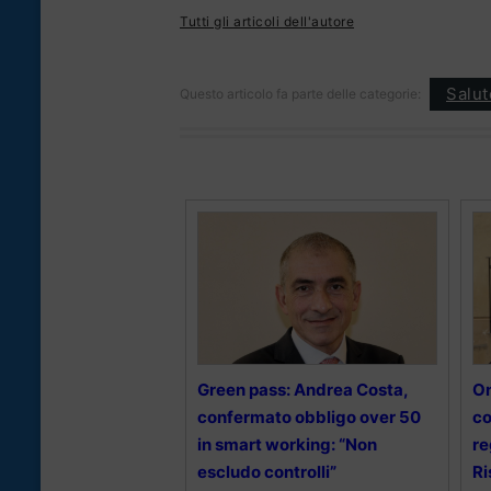
Tutti gli articoli dell'autore
Salut
Questo articolo fa parte delle categorie:
Green pass: Andrea Costa,
On
confermato obbligo over 50
co
in smart working: “Non
re
escludo controlli”
Ri