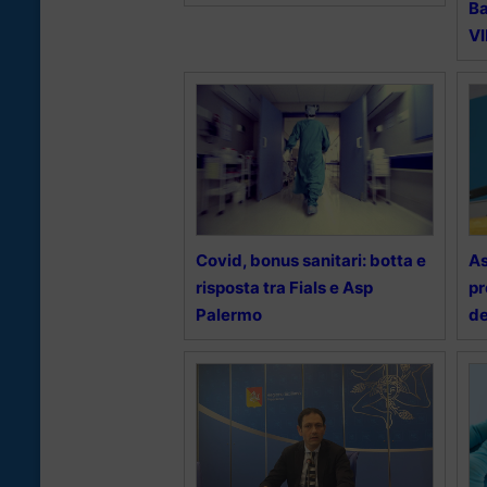
Ba
V
Covid, bonus sanitari: botta e
As
risposta tra Fials e Asp
pr
Palermo
de