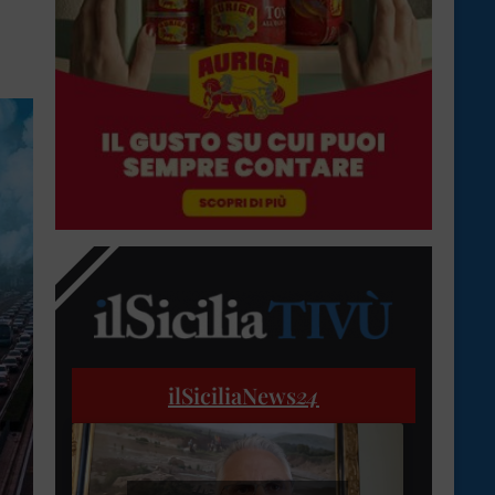
ilSiciliaNews
24