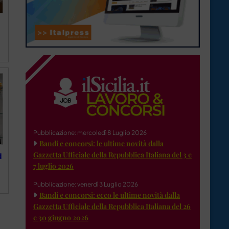
Pubblicazione: mercoledì 8 Luglio 2026
Bandi e concorsi: le ultime novità dalla
Gazzetta Ufficiale della Repubblica Italiana del 3 e
d
7 luglio 2026
Pubblicazione: venerdì 3 Luglio 2026
Bandi e concorsi: ecco le ultime novità dalla
Gazzetta Ufficiale della Repubblica Italiana del 26
e 30 giugno 2026