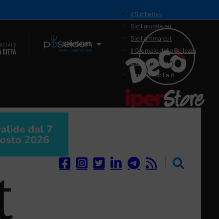
il SiciliaTivù
Siciliarurale.eu
Siciliammare.it
Il Network
Il Giornale della Bellezza
Siciliamedica.it
Sanitainsicilia.it