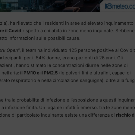
zia), ha rilevato che i residenti in aree ad elevato inquinamento
re il Covid
rispetto a chi abita in zone meno inquinate. Sebbene
atto informazioni sulle possibili cause.
rk Open
“, il team ha individuato 425 persone positive al Covid 
rtecipanti, per il 54% donne, erano pazienti di 26 anni. Gli
pazienti, hanno stimato le concentrazioni diurne nelle zone di
nell’aria:
il PM10 e il PM2.5
(le polveri fini e ultrafini, capaci di
rato respiratorio e nella circolazione sanguigna), oltre alla fuli
e tra la probabilità di infezione e l’esposizione a questi inquinan
a infezione finita. Un legame infatti è emerso: tra le zone meno
ione di particolato inquinante esiste una differenza di
rischio d