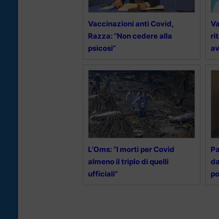
Vaccinazioni anti Covid,
Va
Razza: “Non cedere alla
ri
psicosi”
av
L’Oms: “I morti per Covid
Pa
almeno il triplo di quelli
da
ufficiali”
po