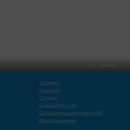
Foto 3bMeteo
Chi siamo
Pubblicità
Contatti
Cookie Policy (UE)
Dichiarazione sulla Privacy (UE)
Disconoscimento