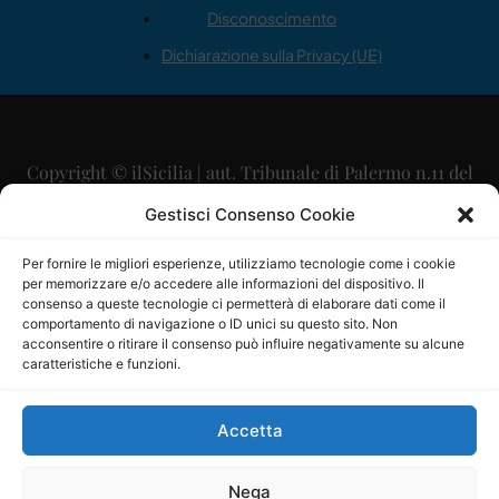
Disconoscimento
Dichiarazione sulla Privacy (UE)
Copyright © ilSicilia | aut. Tribunale di Palermo n.11 del
29/09/2015
Gestisci Consenso Cookie
Editore: Mercurio Comunicazione Soc. Coop. A.R.L.
Per fornire le migliori esperienze, utilizziamo tecnologie come i cookie
per memorizzare e/o accedere alle informazioni del dispositivo. Il
Direttore Editoriale: Maurizio Scaglione
consenso a queste tecnologie ci permetterà di elaborare dati come il
comportamento di navigazione o ID unici su questo sito. Non
Direttore Responsabile: Maria Calabrese
acconsentire o ritirare il consenso può influire negativamente su alcune
caratteristiche e funzioni.
p.zza Sant’Oliva, 9 – 90141 – Palermo – 091335557
P.IVA: 06334930820
Accetta
Mercurio Comunicazione Società Cooperativa a r.l. è
iscritta al Registro degli Operatori di Comunicazione al
Nega