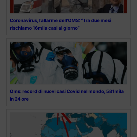
Coronavirus, l’allarme dell’OMS: “Tra due mesi
rischiamo 16mila casi al giorno”
Oms: record di nuovi casi Covid nel mondo, 581mila
in 24 ore