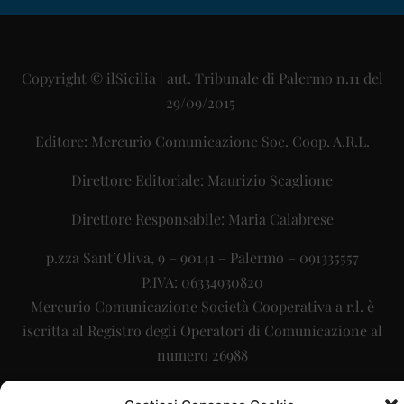
Copyright © ilSicilia | aut. Tribunale di Palermo n.11 del
29/09/2015
Editore: Mercurio Comunicazione Soc. Coop. A.R.L.
Direttore Editoriale: Maurizio Scaglione
Direttore Responsabile: Maria Calabrese
p.zza Sant’Oliva, 9 – 90141 – Palermo – 091335557
P.IVA: 06334930820
Mercurio Comunicazione Società Cooperativa a r.l. è
iscritta al Registro degli Operatori di Comunicazione al
numero 26988
Sito gestito da
La Digitale srl
–
info@ladigitale.it