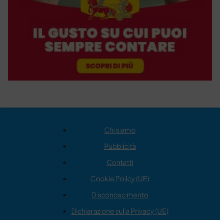
Chi siamo
Pubblicità
Contatti
Cookie Policy (UE)
Disconoscimento
Dichiarazione sulla Privacy (UE)