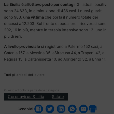
La Sicilia è all’ottavo posto per contagi
. Gli attuali positivi
sono 24.633, in diminuzione di 486 casi. I nuovi guariti
sono 983,
una vittima
che porta il numero totale dei
decessi a 12.203. Sul fronte ospedaliero i ricoverati sono
202, 16 in più, mentre in terapia intensiva sono 13, uno in
più di ieri.
A livello provinciale
si registrano a Palermo 152 casi, a
Catania 157, a Messina 35, aSiracusa 44, a Trapani 42, a
Ragusa 15, a Caltanissetta 10, ad Agrigento 32, a Enna 11.
Tutti gli articoli dell'autore
Questo articolo fa parte delle categorie:
Coronavirus Sicilia
Salute
Condividi