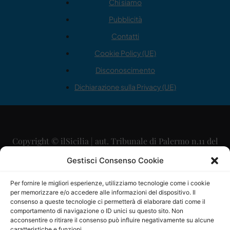
Chi siamo
Pubblicità
Contatti
Cookie Policy (UE)
Disconoscimento
Dichiarazione sulla Privacy (UE)
Copyright © ilSicilia | aut. Tribunale di Palermo n.11 del
29/09/2015
Gestisci Consenso Cookie
Editore: Mercurio Comunicazione Soc. Coop. A.R.L.
Per fornire le migliori esperienze, utilizziamo tecnologie come i cookie
per memorizzare e/o accedere alle informazioni del dispositivo. Il
Direttore Editoriale: Maurizio Scaglione
consenso a queste tecnologie ci permetterà di elaborare dati come il
comportamento di navigazione o ID unici su questo sito. Non
Direttore Responsabile: Maria Calabrese
acconsentire o ritirare il consenso può influire negativamente su alcune
caratteristiche e funzioni.