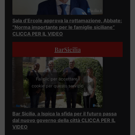
Sala d’Ercole approva la rottamazione, Abbate:
“Norma importante per le famiglie siciliane”
CLICCA PER IL VIDEO
BarSicilia
Fai clic per accettare i
cookie per questo servizio
Bar Sicilia, a Ispica la sfida per il futuro passa
dal nuovo governo della città CLICCA PER IL
VIDEO