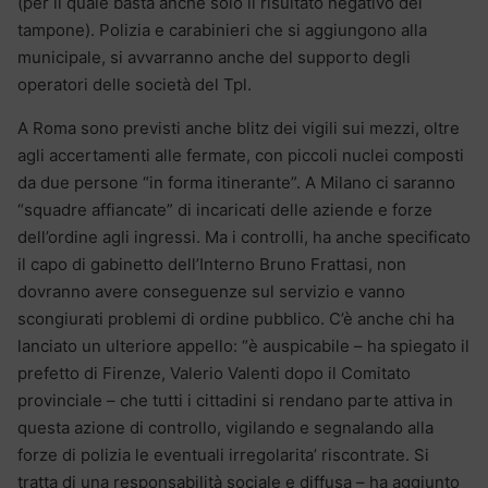
(per il quale basta anche solo il risultato negativo del
tampone). Polizia e carabinieri che si aggiungono alla
municipale, si avvarranno anche del supporto degli
operatori delle società del Tpl.
A Roma sono previsti anche blitz dei vigili sui mezzi, oltre
agli accertamenti alle fermate, con piccoli nuclei composti
da due persone “in forma itinerante”. A Milano ci saranno
“squadre affiancate” di incaricati delle aziende e forze
dell’ordine agli ingressi. Ma i controlli, ha anche specificato
il capo di gabinetto dell’Interno Bruno Frattasi, non
dovranno avere conseguenze sul servizio e vanno
scongiurati problemi di ordine pubblico. C’è anche chi ha
lanciato un ulteriore appello: “è auspicabile – ha spiegato il
prefetto di Firenze, Valerio Valenti dopo il Comitato
provinciale – che tutti i cittadini si rendano parte attiva in
questa azione di controllo, vigilando e segnalando alla
forze di polizia le eventuali irregolarita’ riscontrate. Si
tratta di una responsabilità sociale e diffusa – ha aggiunto