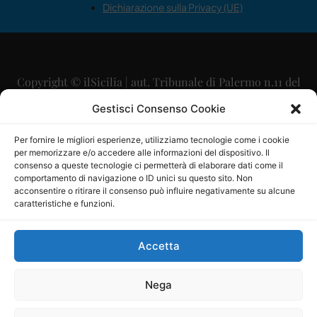
Dichiarazione sulla Privacy (UE)
Copyright © ilSicilia | aut. Tribunale di Palermo n.11 del
29/09/2015
Gestisci Consenso Cookie
Editore: Mercurio Comunicazione Soc. Coop. A.R.L.
Per fornire le migliori esperienze, utilizziamo tecnologie come i cookie
per memorizzare e/o accedere alle informazioni del dispositivo. Il
Direttore Editoriale: Maurizio Scaglione
consenso a queste tecnologie ci permetterà di elaborare dati come il
comportamento di navigazione o ID unici su questo sito. Non
Direttore Responsabile: Maria Calabrese
acconsentire o ritirare il consenso può influire negativamente su alcune
caratteristiche e funzioni.
p.zza Sant’Oliva, 9 – 90141 – Palermo – 091335557
P.IVA: 06334930820
Accetta
Mercurio Comunicazione Società Cooperativa a r.l. è
iscritta al Registro degli Operatori di Comunicazione al
Nega
numero 26988