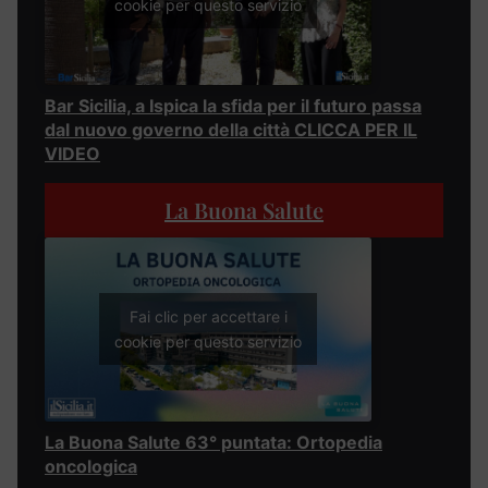
cookie per questo servizio
Bar Sicilia, a Ispica la sfida per il futuro passa
dal nuovo governo della città CLICCA PER IL
VIDEO
La Buona Salute
Fai clic per accettare i
cookie per questo servizio
La Buona Salute 63° puntata: Ortopedia
oncologica