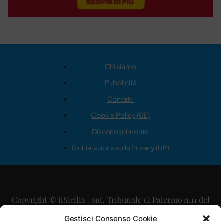
Chi siamo
Pubblicità
Contatti
Cookie Policy (UE)
Disconoscimento
Dichiarazione sulla Privacy (UE)
Copyright © ilSicilia | aut. Tribunale di Palermo n.11 del
29/09/2015
Gestisci Consenso Cookie