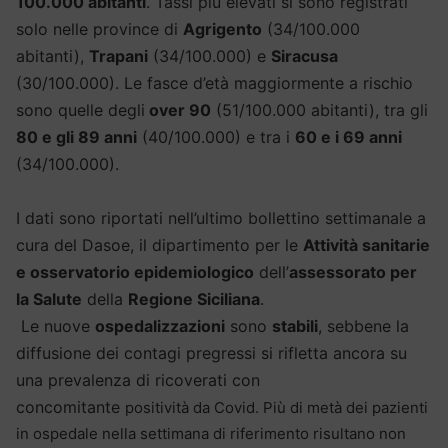
100.000 abitanti
. Tassi più elevati si sono registrati
solo nelle province di
Agrigento
(34/100.000
abitanti),
Trapani
(34/100.000) e
Siracusa
(30/100.000). Le fasce d’età maggiormente a rischio
sono quelle degli
over 90
(51/100.000 abitanti), tra gli
80 e gli 89 anni
(40/100.000) e tra i
60 e i 69 anni
(34/100.000).
I dati sono riportati nell’ultimo bollettino settimanale a
cura del Dasoe, il dipartimento per le
Attività sanitarie
e osservatorio epidemiologico
dell’
assessorato per
la Salute
della
Regione Siciliana
.
Le nuove
ospedalizzazioni
sono
stabili
, sebbene la
diffusione dei contagi pregressi si rifletta ancora su
una prevalenza di ricoverati con
concomitante
positività da Covid. Più di metà dei pazienti
in ospedale nella settimana di riferimento risultano non