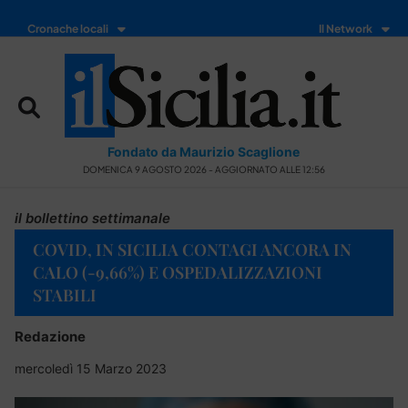
Cronache locali
Il Network
Fondato da Maurizio Scaglione
DOMENICA 9 AGOSTO 2026 - AGGIORNATO ALLE 12:56
il bollettino settimanale
COVID, IN SICILIA CONTAGI ANCORA IN
CALO (-9,66%) E OSPEDALIZZAZIONI
STABILI
Redazione
mercoledì 15 Marzo 2023