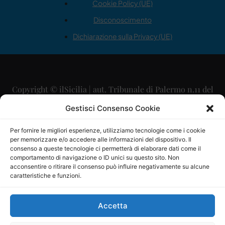
Cookie Policy (UE)
Disconoscimento
Dichiarazione sulla Privacy (UE)
Copyright © ilSicilia | aut. Tribunale di Palermo n.11 del
29/09/2015
Gestisci Consenso Cookie
Editore: Mercurio Comunicazione Soc. Coop. A.R.L.
Per fornire le migliori esperienze, utilizziamo tecnologie come i cookie
per memorizzare e/o accedere alle informazioni del dispositivo. Il
Direttore Editoriale: Maurizio Scaglione
consenso a queste tecnologie ci permetterà di elaborare dati come il
comportamento di navigazione o ID unici su questo sito. Non
Direttore Responsabile: Maria Calabrese
acconsentire o ritirare il consenso può influire negativamente su alcune
caratteristiche e funzioni.
p.zza Sant’Oliva, 9 – 90141 – Palermo – 091335557
P.IVA: 06334930820
Accetta
Mercurio Comunicazione Società Cooperativa a r.l. è