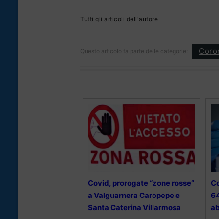
Tutti gli articoli dell'autore
Coron
Questo articolo fa parte delle categorie:
Covid, prorogate “zone rosse”
Co
a Valguarnera Caropepe e
64
Santa Caterina Villarmosa
ab