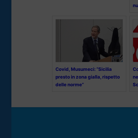
nu
Covid, Musumeci: “Sicilia
Co
presto in zona gialla, rispetto
ne
delle norme”
Sc