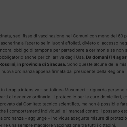
inata, sedi fisse di vaccinazione nei Comuni con meno del 60 p
ascherina all’aperto se in luoghi affollati, divieto di accesso neg
, ancora, obbligo di tampone per partecipare a cerimonie se non s
obbligatorio anche per chi arriva dagli Usa.
Da domani (14 agos
 Rosolini, in provincia di Siracusa.
Sono queste alcune delle mis
la nuova ordinanza appena firmata dal presidente della Regione
ti in terapia intensiva – sottolinea Musumeci – riguarda persone
rti di degenza ordinaria. Il protocollo per le cure domiciliari, c
ovato dal Comitato tecnico scientifico, ma non è possibile far
 che i comportamenti individuali e i mancati controlli possano e
ta ordinanza – aggiunge – individua adeguate misure di protezi
orire una sempre maggiore vaccinazione tra tutti i cittadini.