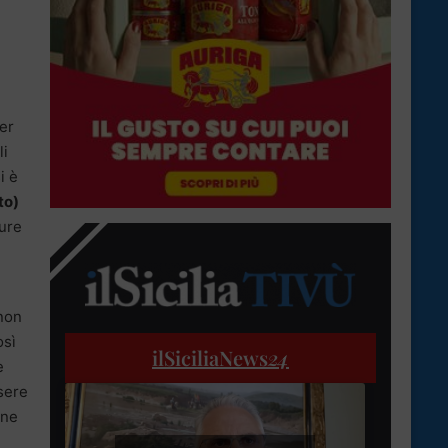
er
li
i è
to)
ure
 non
osì
ilSiciliaNews
24
e
ssere
one