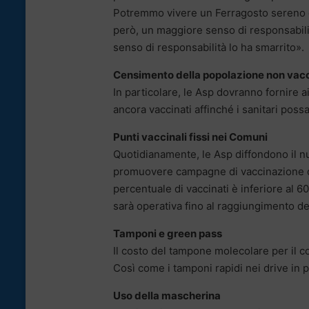
Potremmo vivere un Ferragosto sereno e u
però, un maggiore senso di responsabilit
senso di responsabilità lo ha smarrito».
Censimento della popolazione non vac
In particolare, le Asp dovranno fornire ai
ancora vaccinati affinché i sanitari possa
Punti vaccinali fissi nei Comuni
Quotidianamente, le Asp diffondono il n
promuovere campagne di vaccinazione dece
percentuale di vaccinati è inferiore al 6
sarà operativa fino al raggiungimento del 
Tamponi e green pass
Il costo del tampone molecolare per il c
Così come i tamponi rapidi nei drive in p
Uso della mascherina