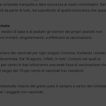
n’estate tranquilla e dare sicurezza ai nostri concittadini. Ser
à da parte di tutti, ma soprattutto di quella minoranza che ques
cinata
 medici di base e ai pediatri gli elenchi dei propri assistiti non
no invitarli, singolarmente, a effettuare la vaccinazione.
umero dei vaccinati per ogni singolo Comune, invitando i sindac
ntrata. Dal 16 agosto, infatti, in tutti i Comuni nei quali la
0 per cento le Asp istituiranno una sede fissa di vaccinazione ch
target del 70 per cento di vaccinati tra i residenti.
ontestuale rilascio del green pass è sempre a carico del richied
er i soggetti non vaccinati.