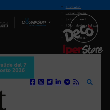
il SiciliaTivù
Siciliarurale.eu
Siciliammare.it
Il Network
Il Giornale della Bellezza
Siciliamedica.it
Sanitainsicilia.it