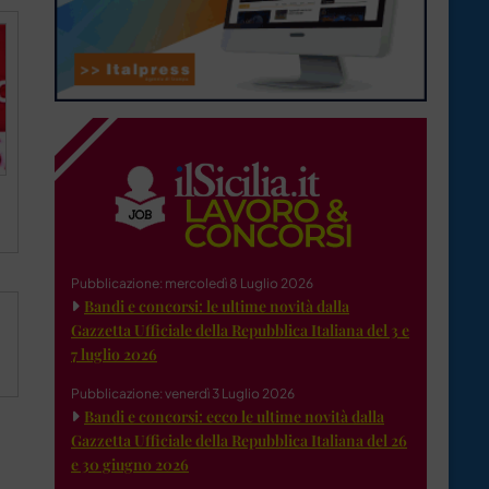
Pubblicazione: mercoledì 8 Luglio 2026
Bandi e concorsi: le ultime novità dalla
Gazzetta Ufficiale della Repubblica Italiana del 3 e
7 luglio 2026
Pubblicazione: venerdì 3 Luglio 2026
Bandi e concorsi: ecco le ultime novità dalla
Gazzetta Ufficiale della Repubblica Italiana del 26
e 30 giugno 2026