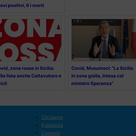
ovi positivi, 6 i morti
vid, zone rosse in Sicilia:
Covid, Musumeci: “La Sicilia
lla lista anche Caltavuturo e
in zona gialla, intesa col
icli
ministro Speranza”
Chi siamo
Pubblicità
Contatti