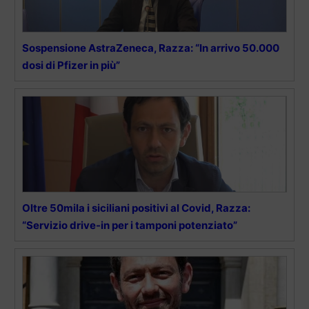
Sospensione AstraZeneca, Razza: “In arrivo 50.000
dosi di Pfizer in più”
Oltre 50mila i siciliani positivi al Covid, Razza:
“Servizio drive-in per i tamponi potenziato”