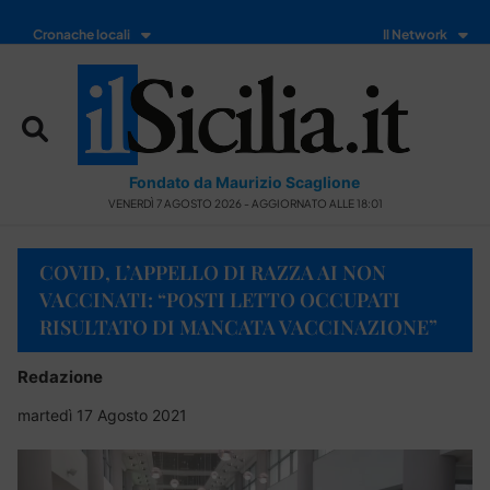
Cronache locali
Il Network
Fondato da Maurizio Scaglione
VENERDÌ 7 AGOSTO 2026 - AGGIORNATO ALLE 18:01
COVID, L’APPELLO DI RAZZA AI NON
VACCINATI: “POSTI LETTO OCCUPATI
RISULTATO DI MANCATA VACCINAZIONE”
Redazione
martedì 17 Agosto 2021