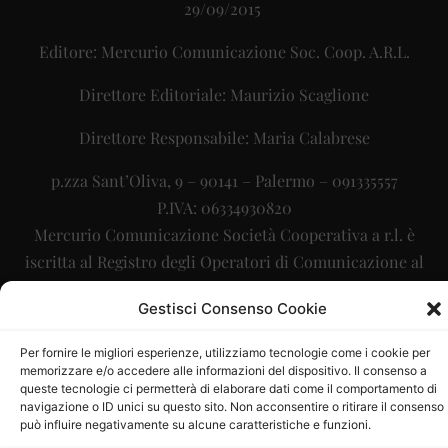
29/09/2015
Editore: Mercurio Comunicazione Soc. Coop. A.R.L.
Direttore Editoriale: Maurizio Scaglione
Direttore Responsabile: Maria Calabrese
p.zza Sant’Oliva, 9 – 90141 – Palermo – 091335557
P.IVA: 06334930820
Mercurio Comunicazione Società Cooperativa a r.l. è
iscritta al Registro degli Operatori di Comunicazione al
numero 26988
Gestisci Consenso Cookie
Sito gestito da
La Digitale srl
–
info@ladigitale.it
Per fornire le migliori esperienze, utilizziamo tecnologie come i cookie per
memorizzare e/o accedere alle informazioni del dispositivo. Il consenso a
queste tecnologie ci permetterà di elaborare dati come il comportamento di
navigazione o ID unici su questo sito. Non acconsentire o ritirare il consenso
può influire negativamente su alcune caratteristiche e funzioni.