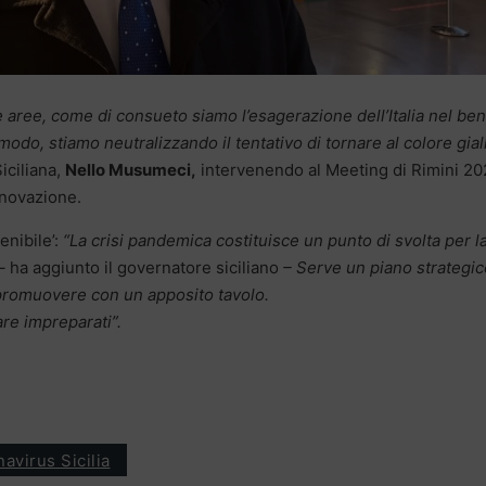
une aree, come di consueto siamo l’esagerazione dell’Italia nel be
odo, stiamo neutralizzando il tentativo di tornare al colore gial
iciliana,
Nello Musumeci,
intervenendo al Meeting di Rimini 20
innovazione.
nibile’:
“La crisi pandemica costituisce un punto di svolta per l
–
ha aggiunto il governatore siciliano
– Serve un piano strategic
 promuovere con un apposito tavolo.
are impreparati”.
avirus Sicilia