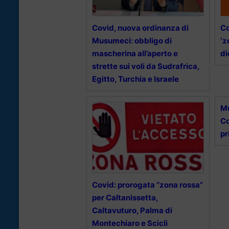
Covid, nuova ordinanza di
Co
Musumeci: obbligo di
‘z
mascherina all’aperto e
di
strette sui voli da Sudrafrica,
Egitto, Turchia e Israele
Mu
Co
pr
Covid: prorogata “zona rossa”
per Caltanissetta,
Caltavuturo, Palma di
Montechiaro e Scicli