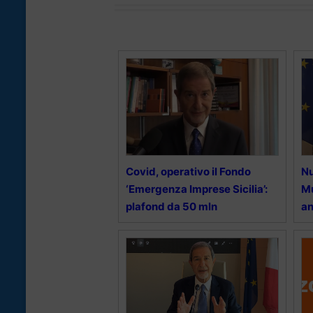
Covid, operativo il Fondo
Nu
‘Emergenza Imprese Sicilia’:
Mu
plafond da 50 mln
an