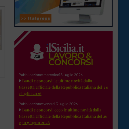
Pubblicazione: mercoledì 8 Luglio 2026
Bandi e concorsi: le ultime novità dalla
Gazzetta Ufficiale della Repubblica Italiana del 3 e
7 luglio 2026
Pubblicazione: venerdì 3 Luglio 2026
Bandi e concorsi: ecco le ultime novità dalla
Gazzetta Ufficiale della Repubblica Italiana del 26
e 30 giugno 2026