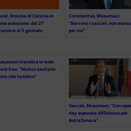
vid, Gravina di Catania in
Coronavirus, Musumeci:
ona arancione’ dal 27
“Servono i vaccini, non manc
cembre al 5 gennaio
per noi”
sumeci rivendica le isole
vid free: “Motivo sanitario
ima che turistico”
Vaccini, Musumeci: “Con ope
day superata diffidenza per
AstraZeneca”