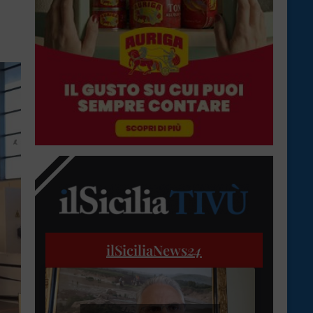
ilSiciliaNews
24