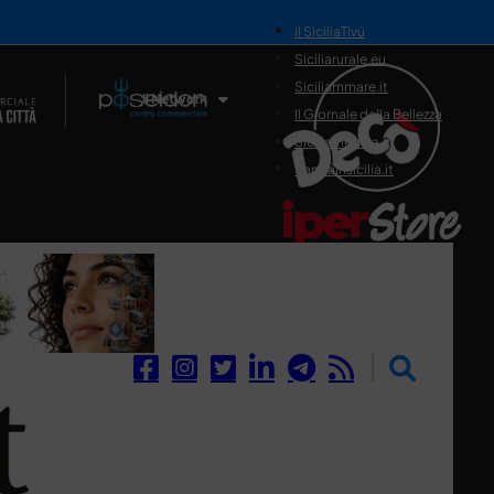
il SiciliaTivù
Siciliarurale.eu
Siciliammare.it
Il Network
Il Giornale della Bellezza
Siciliamedica.it
Sanitainsicilia.it