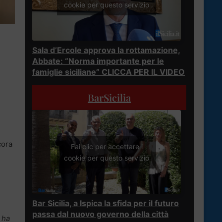
cookie per questo servizio
Sala d’Ercole approva la rottamazione,
Abbate: “Norma importante per le
famiglie siciliane” CLICCA PER IL VIDEO
BarSicilia
cora
Fai clic per accettare i
cookie per questo servizio
Bar Sicilia, a Ispica la sfida per il futuro
passa dal nuovo governo della città
 ha