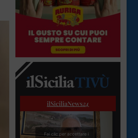
ilSiciliaNews
24
Fai clic per accettare i