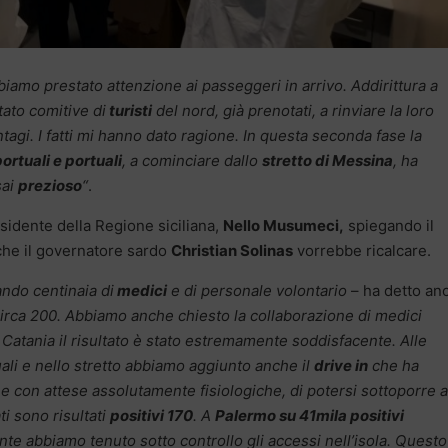
iamo prestato attenzione ai passeggeri in arrivo. Addirittura a
ato comitive di
turisti
del nord, già prenotati, a rinviare la loro
ntagi.
I fatti mi hanno dato ragione. In questa seconda fase la
ortuali e portuali
, a cominciare dallo
stretto di Messina
, ha
sai
prezioso
“
.
residente della Regione siciliana,
Nello Musumeci,
spiegando il
e che il governatore sardo
Christian Solinas
vorrebbe ricalcare.
ando centinaia di
medici
e di personale volontario
– ha detto an
 circa 200. Abbiamo anche chiesto la collaborazione di medici
 Catania il risultato è stato estremamente soddisfacente. Alle
uali e nello stretto abbiamo aggiunto anche il
drive in
che ha
 e con attese assolutamente fisiologiche, di potersi sottoporre a
ti sono risultati
positivi 170
. A
Palermo su 41mila positivi
nte abbiamo tenuto sotto controllo gli accessi nell’isola. Questo