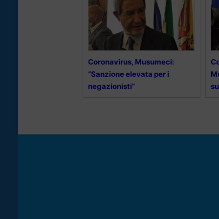
Coronavirus, Musumeci:
Co
“Sanzione elevata per i
Mu
negazionisti”
su