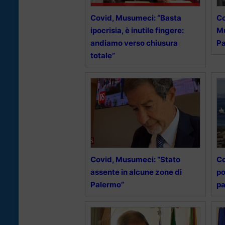
Covid, Musumeci: “Basta
Co
ipocrisia, è inutile fingere:
Mu
andiamo verso chiusura
Pa
totale”
Covid, Musumeci: “Stato
Co
assente in alcune zone di
po
Palermo”
pa