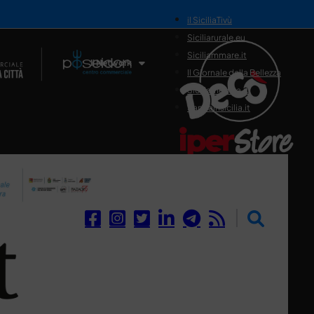
il SiciliaTivù
Siciliarurale.eu
Siciliammare.it
Il Network
Il Giornale della Bellezza
Siciliamedica.it
Sanitainsicilia.it