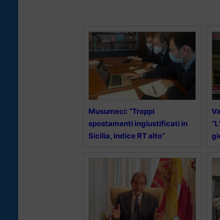
Musumeci: “Troppi
Va
spostamenti ingiustificati in
“L
Sicilia, indice RT alto”
gi