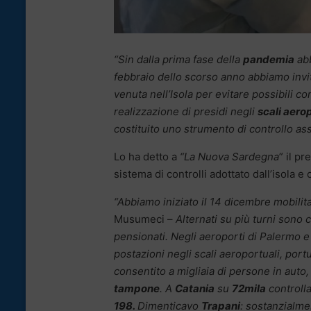
“Sin dalla prima fase della
pandemia
abb
febbraio dello scorso anno abbiamo invit
venuta nell’Isola per evitare possibili co
realizzazione di presidi negli
scali aerop
costituito uno strumento di controllo as
Lo ha detto a
“La Nuova Sardegna
” il p
sistema di controlli adottato dall’isola 
“Abbiamo iniziato il 14 dicembre mobilit
Musumeci –
Alternati su più turni sono
pensionati. Negli aeroporti di Palermo e
postazioni negli scali aeroportuali, port
consentito a migliaia di persone in auto,
tampone
. A
Catania
su
72mila
controlla
198.
Dimenticavo
Trapani
: sostanzialme