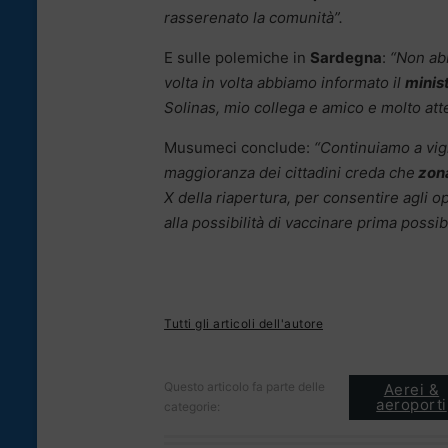
rasserenato la comunità”.
E sulle polemiche in
Sardegna
:
“Non abb
volta in volta abbiamo informato il
minis
Solinas, mio collega e amico e molto atten
Musumeci conclude:
“Continuiamo a vigil
maggioranza dei cittadini creda che
zona
X della riapertura, per consentire agli 
alla possibilità di vaccinare prima possib
Tutti gli articoli dell'autore
Questo articolo fa parte delle
Aerei &
aeroporti
categorie: