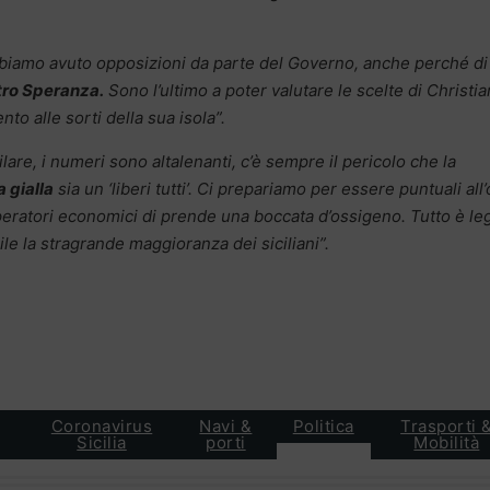
iamo avuto opposizioni da parte del Governo, anche perché di
tro Speranza.
Sono l’ultimo a poter valutare le scelte di Christia
to alle sorti della sua isola”.
are, i numeri sono altalenanti, c’è sempre il pericolo che la
 gialla
sia un ‘liberi tutti’. Ci prepariamo per essere puntuali all’
operatori economici di prende una boccata d’ossigeno. Tutto è le
ile la stragrande maggioranza dei siciliani”.
Coronavirus
Navi &
Politica
Trasporti 
Sicilia
porti
Mobilità