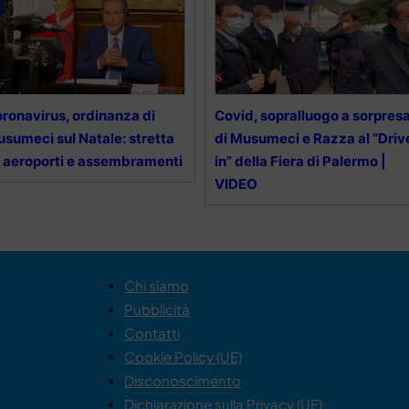
ronavirus, ordinanza di
Covid, sopralluogo a sorpres
sumeci sul Natale: stretta
di Musumeci e Razza al “Driv
 aeroporti e assembramenti
in” della Fiera di Palermo |
VIDEO
Chi siamo
Pubblicità
Contatti
Cookie Policy (UE)
Disconoscimento
Dichiarazione sulla Privacy (UE)