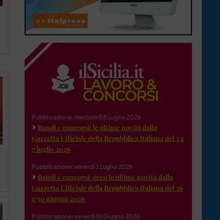
Pubblicazione: mercoledì 8 Luglio 2026
Bandi e concorsi: le ultime novità dalla
Gazzetta Ufficiale della Repubblica Italiana del 3 e
7 luglio 2026
Pubblicazione: venerdì 3 Luglio 2026
Bandi e concorsi: ecco le ultime novità dalla
Gazzetta Ufficiale della Repubblica Italiana del 26
e 30 giugno 2026
Pubblicazione: venerdì 26 Giugno 2026