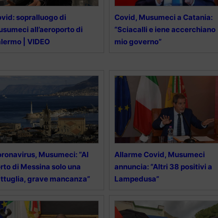
vid: sopralluogo di
Covid, Musumeci a Catania:
sumeci all’aeroporto di
“Sciacalli e iene accerchiano
lermo | VIDEO
mio governo”
ronavirus, Musumeci: “Al
Allarme Covid, Musumeci
rto di Messina solo una
annuncia: “Altri 38 positivi a
ttuglia, grave mancanza”
Lampedusa”