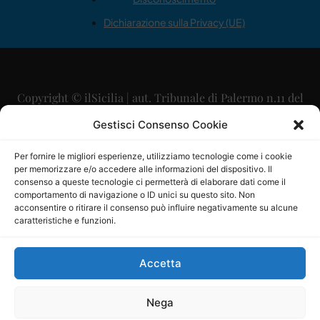
Dichiarazione sulla Privacy (UE)
Copyright © ilSicilia | aut. Tribunale di Palermo n.11 del
29/09/2015
Gestisci Consenso Cookie
Editore: Mercurio Comunicazione Soc. Coop. A.R.L.
Per fornire le migliori esperienze, utilizziamo tecnologie come i cookie
per memorizzare e/o accedere alle informazioni del dispositivo. Il
Direttore Editoriale: Maurizio Scaglione
consenso a queste tecnologie ci permetterà di elaborare dati come il
comportamento di navigazione o ID unici su questo sito. Non
Direttore Responsabile: Maria Calabrese
acconsentire o ritirare il consenso può influire negativamente su alcune
caratteristiche e funzioni.
p.zza Sant’Oliva, 9 – 90141 – Palermo – 091335557
P.IVA: 06334930820
Accetta
Mercurio Comunicazione Società Cooperativa a r.l. è
iscritta al Registro degli Operatori di Comunicazione al
Nega
numero 26988