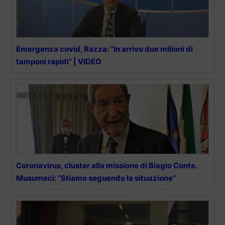
Emergenza covid, Razza: “In arrivo due milioni di
tamponi rapidi” | VIDEO
Coronavirus, cluster alla missione di Biagio Conte.
Musumeci: “Stiamo seguendo la situazione”