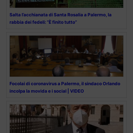
Salta l’acchianata di Santa Rosalia a Palermo, la
rabbia dei fedeli: “È finito tutto”
Focolai di coronavirus a Palermo, il sindaco Orlando
incolpa la movida e i social | VIDEO