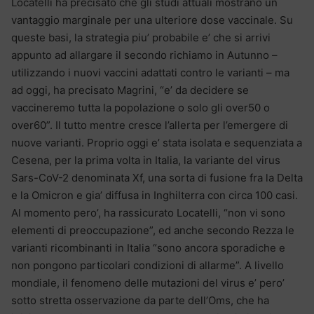
Locatelli ha precisato che gli studi attuali mostrano un
vantaggio marginale per una ulteriore dose vaccinale. Su
queste basi, la strategia piu’ probabile e’ che si arrivi
appunto ad allargare il secondo richiamo in Autunno –
utilizzando i nuovi vaccini adattati contro le varianti – ma
ad oggi, ha precisato Magrini, “e’ da decidere se
vaccineremo tutta la popolazione o solo gli over50 o
over60”. Il tutto mentre cresce l’allerta per l’emergere di
nuove varianti. Proprio oggi e’ stata isolata e sequenziata a
Cesena, per la prima volta in Italia, la variante del virus
Sars-CoV-2 denominata Xf, una sorta di fusione fra la Delta
e la Omicron e gia’ diffusa in Inghilterra con circa 100 casi.
Al momento pero’, ha rassicurato Locatelli, “non vi sono
elementi di preoccupazione”, ed anche secondo Rezza le
varianti ricombinanti in Italia “sono ancora sporadiche e
non pongono particolari condizioni di allarme”. A livello
mondiale, il fenomeno delle mutazioni del virus e’ pero’
sotto stretta osservazione da parte dell’Oms, che ha