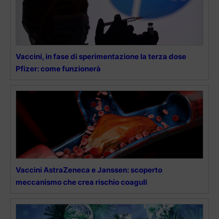
Vaccini, in fase di sperimentazione la terza dose
Pfizer: come funzionerà
Vaccini AstraZeneca e Janssen: scoperto
meccanismo che crea rischio coaguli