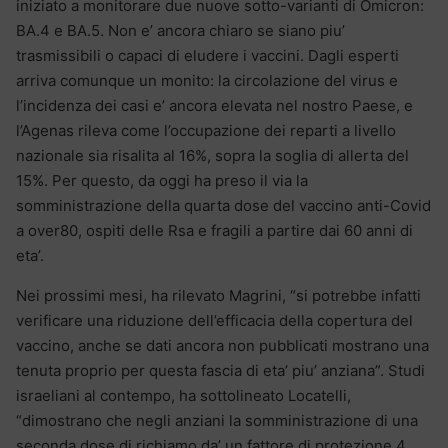
iniziato a monitorare due nuove sotto-varianti di Omicron:
BA.4 e BA.5. Non e’ ancora chiaro se siano piu’
trasmissibili o capaci di eludere i vaccini. Dagli esperti
arriva comunque un monito: la circolazione del virus e
l’incidenza dei casi e’ ancora elevata nel nostro Paese, e
l’Agenas rileva come l’occupazione dei reparti a livello
nazionale sia risalita al 16%, sopra la soglia di allerta del
15%. Per questo, da oggi ha preso il via la
somministrazione della quarta dose del vaccino anti-Covid
a over80, ospiti delle Rsa e fragili a partire dai 60 anni di
eta’.
Nei prossimi mesi, ha rilevato Magrini, “si potrebbe infatti
verificare una riduzione dell’efficacia della copertura del
vaccino, anche se dati ancora non pubblicati mostrano una
tenuta proprio per questa fascia di eta’ piu’ anziana”. Studi
israeliani al contempo, ha sottolineato Locatelli,
“dimostrano che negli anziani la somministrazione di una
seconda dose di richiamo da’ un fattore di protezione 4