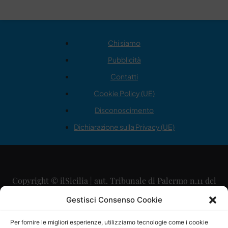
Chi siamo
Pubblicità
Contatti
Cookie Policy (UE)
Disconoscimento
Dichiarazione sulla Privacy (UE)
Copyright © ilSicilia | aut. Tribunale di Palermo n.11 del
29/09/2015
Gestisci Consenso Cookie
Editore: Mercurio Comunicazione Soc. Coop. A.R.L.
Per fornire le migliori esperienze, utilizziamo tecnologie come i cookie