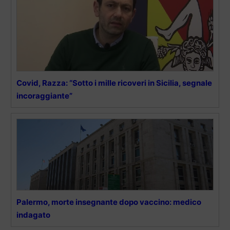
Covid, Razza: “Sotto i mille ricoveri in Sicilia, segnale
incoraggiante”
Palermo, morte insegnante dopo vaccino: medico
indagato