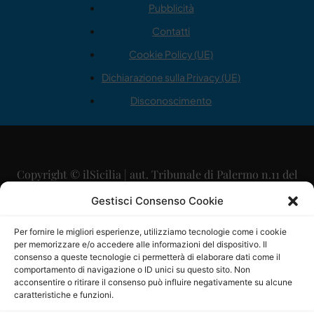
Pubblicità
Contatti
Cookie Policy (UE)
Dichiarazione sulla Privacy (UE)
Disconoscimento
Copyright © ilSicilia | aut. Tribunale di Palermo n.11 del
29/09/2015
Gestisci Consenso Cookie
Editore: Mercurio Comunicazione Soc. Coop. A.R.L.
Per fornire le migliori esperienze, utilizziamo tecnologie come i cookie
per memorizzare e/o accedere alle informazioni del dispositivo. Il
Direttore Editoriale: Maurizio Scaglione
consenso a queste tecnologie ci permetterà di elaborare dati come il
comportamento di navigazione o ID unici su questo sito. Non
Direttore Responsabile: Maria Calabrese
acconsentire o ritirare il consenso può influire negativamente su alcune
caratteristiche e funzioni.
p.zza Sant’Oliva, 9 – 90141 – Palermo – 091335557