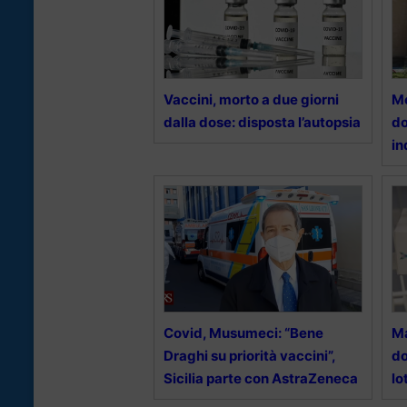
Vaccini, morto a due giorni
Me
dalla dose: disposta l’autopsia
do
in
Covid, Musumeci: “Bene
Ma
Draghi su priorità vaccini”,
do
Sicilia parte con AstraZeneca
lo