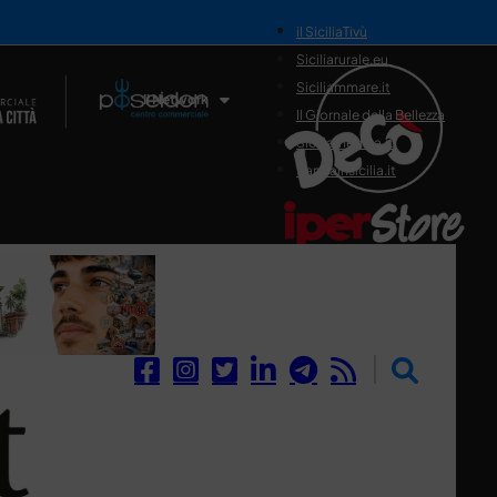
il SiciliaTivù
Siciliarurale.eu
Siciliammare.it
Il Network
Il Giornale della Bellezza
Siciliamedica.it
Sanitainsicilia.it