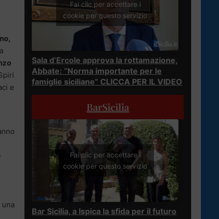
Fai clic per accettare i
cookie per questo servizio
no,
la
Sala d’Ercole approva la rottamazione,
enzo
Abbate: “Norma importante per le
Spiri
famiglie siciliane” CLICCA PER IL VIDEO
aci e
BarSicilia
 anno
Fai clic per accettare i
e
cookie per questo servizio
– una
Bar Sicilia, a Ispica la sfida per il futuro