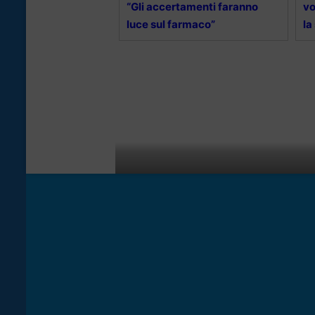
“Gli accertamenti faranno
vo
luce sul farmaco”
la