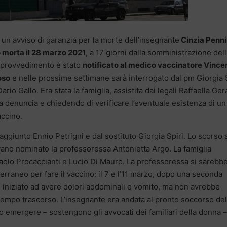
e un avviso di garanzia per la morte dell’insegnante
Cinzia Penni
o morta il 28 marzo 2021
, a 17 giorni dalla somministrazione del
Il provvedimento è stato
notificato al medico vaccinatore Vinc
oso
e nelle prossime settimane sarà interrogato dal pm Giorgia 
rio Gallo. Era stata la famiglia, assistita dai legali Raffaella Ger
 denuncia e chiedendo di verificare l’eventuale esistenza di un
accino.
 aggiunto Ennio Petrigni e dal sostituto Giorgia Spiri. Lo scorso
vano nominato la professoressa Antonietta Argo. La famiglia
Paolo Procaccianti e Lucio Di Mauro. La professoressa si sarebb
erraneo per fare il vaccino: il 7 e l’11 marzo, dopo una seconda
 iniziato ad avere dolori addominali e vomito, ma non avrebbe
il tempo trascorso. L’insegnante era andata al pronto soccorso del
o emergere – sostengono gli avvocati dei familiari della donna 