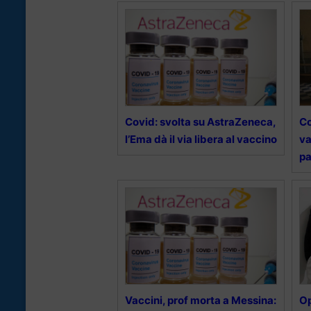
Covid: svolta su AstraZeneca,
Co
l’Ema dà il via libera al vaccino
va
pa
Vaccini, prof morta a Messina:
O