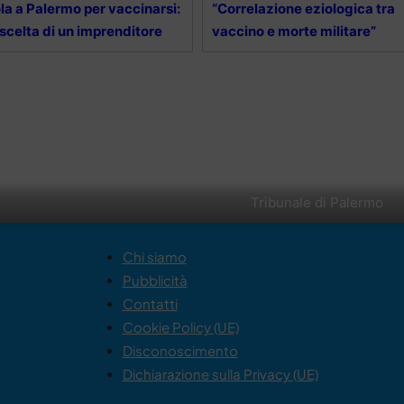
la a Palermo per vaccinarsi:
“Correlazione eziologica tra
 scelta di un imprenditore
vaccino e morte militare”
Tribunale di Palermo
Chi siamo
Pubblicità
Contatti
Cookie Policy (UE)
Disconoscimento
Dichiarazione sulla Privacy (UE)