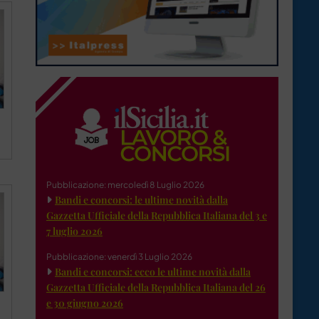
Pubblicazione: mercoledì 8 Luglio 2026
Bandi e concorsi: le ultime novità dalla
Gazzetta Ufficiale della Repubblica Italiana del 3 e
7 luglio 2026
Pubblicazione: venerdì 3 Luglio 2026
Bandi e concorsi: ecco le ultime novità dalla
Gazzetta Ufficiale della Repubblica Italiana del 26
e 30 giugno 2026