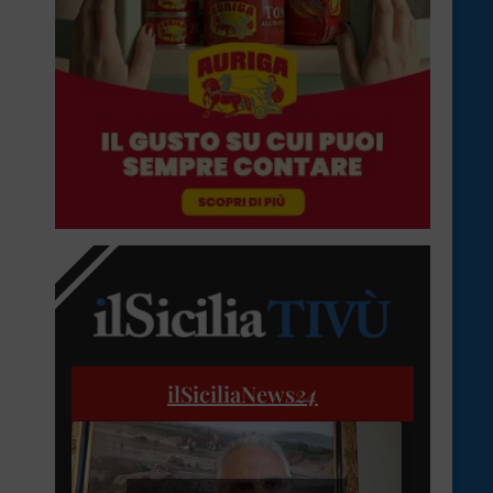
ilSiciliaNews
24