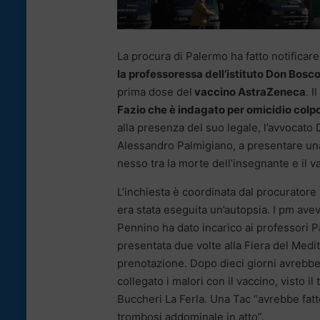
La procura di Palermo ha fatto notificar
la professoressa dell’istituto Don Bosc
prima dose del
vaccino AstraZeneca
. 
Fazio che è indagato per omicidio colp
alla presenza del suo legale, l’avvocato Da
Alessandro Palmigiano, a presentare una
nesso tra la morte dell’insegnante e il v
L’inchiesta è coordinata dal procuratore
era stata eseguita un’autopsia. I pm ave
Pennino ha dato incarico ai professori 
presentata due volte alla Fiera del Medit
prenotazione. Dopo dieci giorni avrebbe
collegato i malori con il vaccino, visto 
Buccheri La Ferla. Una Tac “avrebbe fatt
trombosi addominale in atto”.