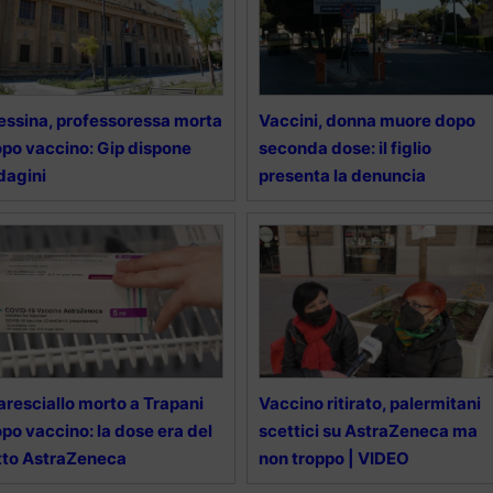
ssina, professoressa morta
Vaccini, donna muore dopo
po vaccino: Gip dispone
seconda dose: il figlio
dagini
presenta la denuncia
resciallo morto a Trapani
Vaccino ritirato, palermitani
po vaccino: la dose era del
scettici su AstraZeneca ma
tto AstraZeneca
non troppo | VIDEO