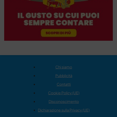
Chi siamo
Pubblicità
Contatti
Cookie Policy (UE)
Disconoscimento
Dichiarazione sulla Privacy (UE)