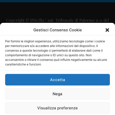
Copyright © ilSicilia | aut. Tribunale di Palermo n.11 del
29/09/2015
Gestisci Consenso Cookie
Editore: Mercurio Comunicazione Soc. Coop. A.R.L.
Per fornire le migliori esperienze, utilizziamo tecnologie come i cookie
per memorizzare e/o accedere alle informazioni del dispositivo. Il
Direttore Editoriale: Maurizio Scaglione
consenso a queste tecnologie ci permetterà di elaborare dati come il
comportamento di navigazione o ID unici su questo sito. Non
Direttore Responsabile: Maria Calabrese
acconsentire o ritirare il consenso può influire negativamente su alcune
caratteristiche e funzioni.
p.zza Sant’Oliva, 9 – 90141 – Palermo – 091335557
P.IVA: 06334930820
Accetta
Mercurio Comunicazione Società Cooperativa a r.l. è
iscritta al Registro degli Operatori di Comunicazione al
Nega
numero 26988
Visualizza preferenze
Sito gestito da
La Digitale srl
–
info@ladigitale.it