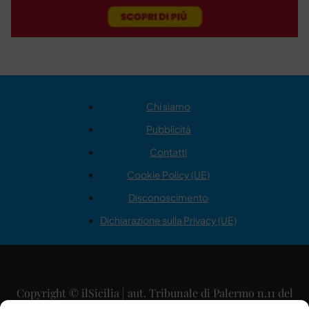
Chi siamo
Pubblicità
Contatti
Cookie Policy (UE)
Disconoscimento
Dichiarazione sulla Privacy (UE)
Copyright © ilSicilia | aut. Tribunale di Palermo n.11 del