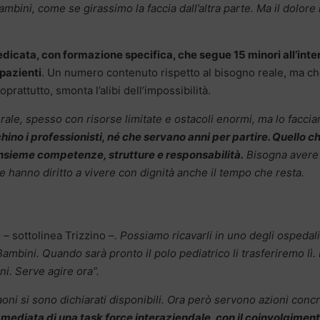
ini, come se girassimo la faccia dall’altra parte. Ma il dolore
dicata, con formazione specifica, che segue 15 minori all’inte
pazienti
. Un numero contenuto rispetto al bisogno reale, ma c
prattutto, smonta l’alibi dell’impossibilità.
rale, spesso con risorse limitate e ostacoli enormi, ma lo facci
ino i professionisti, né che servano anni per partire. Quello c
insieme competenze, strutture e responsabilità.
Bisogna avere 
e hanno diritto a vivere con dignità anche il tempo che resta.
o –
sottolinea Trizzino
–. Possiamo ricavarli in uno degli ospedali
ambini. Quando sarà pronto il polo pediatrico li trasferiremo lì. 
i. Serve agire ora”.
aoni si sono dichiarati disponibili. Ora però servono azioni conc
mmediata di una task force interaziendale, con il coinvolgimen