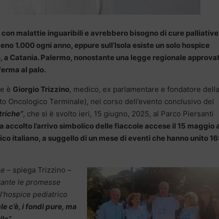
 con malattie inguaribili e avrebbero bisogno di cure palliative
lmeno 1.000 ogni anno, eppure sull’Isola esiste un solo hospice
o, a Catania. Palermo, nonostante una legge regionale approva
ferma al palo.
ne è
Giorgio Trizzino
, medico, ex parlamentare e fondatore dell
to Oncologico Terminale), nel corso dell’evento conclusivo del
triche”
, che si è svolto ieri, 15 giugno, 2025, al Parco Piersanti
 accolto l’arrivo simbolico delle fiaccole accese il 15 maggio 
ico italiano, a suggello di un mese di eventi che hanno unito 1
le –
spiega Trizzino
–
tante le promesse
 l’hospice pediatrico
e c’è, i fondi pure, ma
le”.