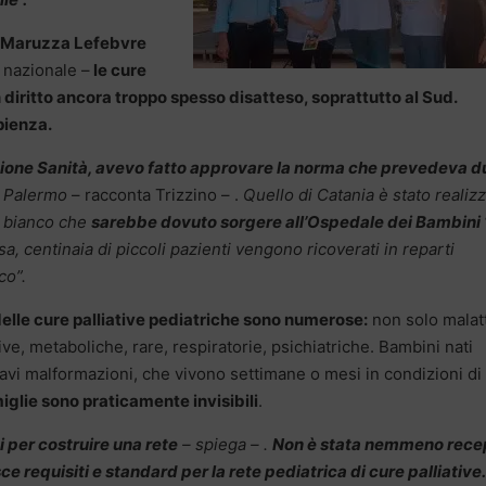
Maruzza Lefebvre
a nazionale –
le cure
 diritto ancora troppo spesso disatteso, soprattutto al Sud.
pienza.
ione Sanità, avevo fatto approvare la norma che prevedeva d
 a Palermo
– racconta Trizzino – .
Quello di Catania è stato realizz
su bianco che
sarebbe dovuto sorgere all’Ospedale dei Bambini 
a, centinaia di piccoli pazienti vengono ricoverati in reparti
co”.
delle cure palliative pediatriche sono numerose:
non solo malat
, metaboliche, rare, respiratorie, psichiatriche. Bambini nati
ravi malformazioni, che vivono settimane o mesi in condizioni di
glie sono praticamente invisibili
.
per costruire una rete
– spiega – .
Non è stata nemmeno rece
e requisiti e standard per la rete pediatrica di cure palliative.