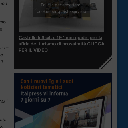
 non
Fai clic per accettare i
cookie per questo servizio
rno
he
Castelli di Sicilia: 19 ‘mini guide’ per la
sfida del turismo di prossimità CLICCA
amo
–
PER IL VIDEO
he
il
Ma i
rete
to