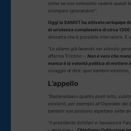
come se non volessimo vedere questi bamb
scompare ignorandolo”.
Oggi la SAMOT ha attivato un’équipe de
di un’utenza complessiva di circa 1300 
dimostra che è possibile intervenire. E so
“Lo stiamo già facendo nel silenzio gene
afferma Trizzino
–.
Non è vero che manch
manca è la volontà politica di mettere 
coraggio di dire: quei bambini esistono, 
L’appello
“Basterebbero quattro posti letto, subit
esistenti, per esempio all’Ospedale dei B
bambini non possono aspettare sette ann
“Il presidente Schifani e l’assessore Far
– aggiunge –
.
Chiediamo l’istituzione i