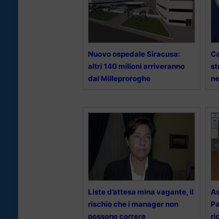
Nuovo ospedale Siracusa:
Ca
altri 140 milioni arriveranno
st
dal Milleproroghe
ne
Liste d’attesa mina vagante, il
As
rischio che i manager non
Pa
possono correre
ri