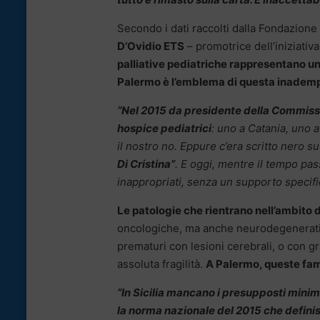
Secondo i dati raccolti dalla Fondazione
D’Ovidio ETS
– promotrice dell’iniziativ
palliative pediatriche rappresentano un
Palermo è l’emblema di questa inadem
“Nel 2015
da presidente della Commiss
hospice pediatrici
: uno a Catania, uno
il nostro no. Eppure c’era scritto nero 
Di Cristina”
. E oggi, mentre il tempo pass
inappropriati, senza un supporto specifi
Le patologie che rientrano nell’ambito 
oncologiche, ma anche neurodegenerative
prematuri con lesioni cerebrali, o con g
assoluta fragilità.
A Palermo, queste fami
“In Sicilia
mancano i presupposti minimi 
la norma nazionale del 2015 che definisc