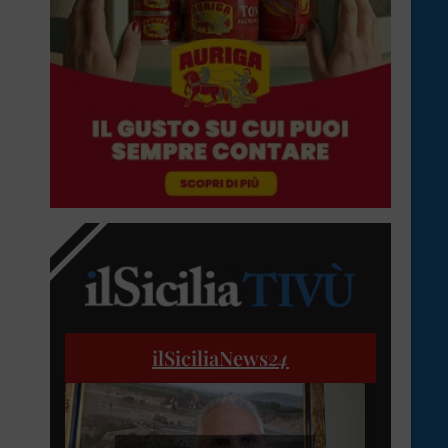
ilSiciliaNews
24