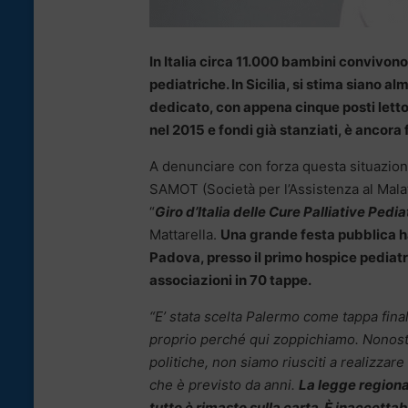
In Italia circa 11.000 bambini convivono
pediatriche. In Sicilia, si stima siano a
dedicato, con appena cinque posti lett
nel 2015 e fondi già stanziati, è ancora 
A denunciare con forza questa situazio
SAMOT (Società per l’Assistenza al Mala
“
Giro d’Italia delle Cure Palliative Pedia
Mattarella.
Una grande festa pubblica ha
Padova, presso il primo hospice pediatr
associazioni in 70 tappe.
“E’ stata scelta Palermo come tappa fina
proprio perché qui zoppichiamo. Nonos
politiche, non siamo riusciti a realizzare
che è previsto da anni.
La legge regional
tutto è rimasto sulla carta. È inaccettabi