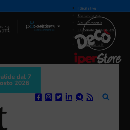
il SiciliaTivù
Siciliarurale.eu
Siciliammare.it
Il Network
Il Giornale della Bellezza
Siciliamedica.it
Sanitainsicilia.it