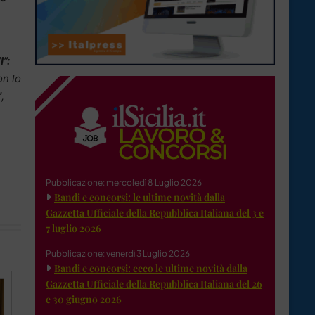
I”:
on lo
”
,
Pubblicazione: mercoledì 8 Luglio 2026
Bandi e concorsi: le ultime novità dalla
Gazzetta Ufficiale della Repubblica Italiana del 3 e
7 luglio 2026
Pubblicazione: venerdì 3 Luglio 2026
Bandi e concorsi: ecco le ultime novità dalla
Gazzetta Ufficiale della Repubblica Italiana del 26
e 30 giugno 2026