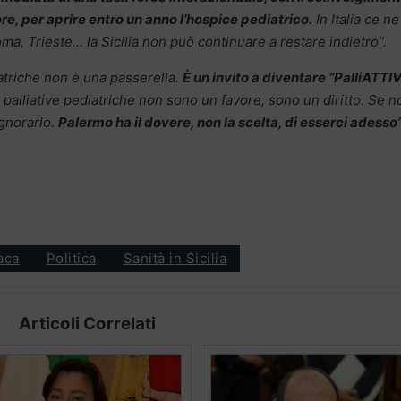
ore, per aprire entro un anno l’hospice pediatrico.
In Italia ce ne
a, Trieste… la Sicilia non può continuare a restare indietro”.
diatriche non è una passerella.
È un invito a diventare “PalliATTIV
 palliative pediatriche non sono un favore, sono un diritto. Se n
gnorarlo.
Palermo ha il dovere, non la scelta, di esserci adesso
aca
Politica
Sanità in Sicilia
Articoli Correlati