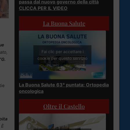
passa dal nuovo governo della città
CLICCA PER IL VIDEO
La Buona Salute
ue
Fai clic per accettare i
ato,
cookie per questo servizio
“G.
La Buona Salute 63° puntata: Ortopedia
tie
oncologica
Oltre il Castello
pita
È