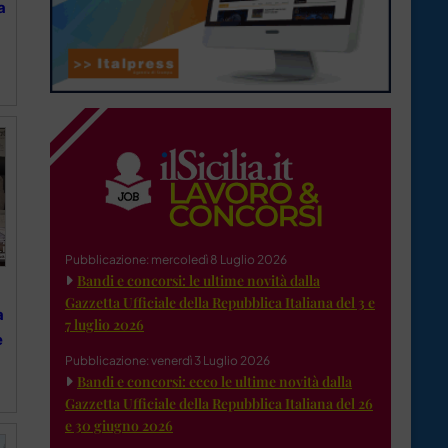
a
Pubblicazione: mercoledì 8 Luglio 2026
Bandi e concorsi: le ultime novità dalla
Gazzetta Ufficiale della Repubblica Italiana del 3 e
a
7 luglio 2026
e
Pubblicazione: venerdì 3 Luglio 2026
Bandi e concorsi: ecco le ultime novità dalla
Gazzetta Ufficiale della Repubblica Italiana del 26
e 30 giugno 2026