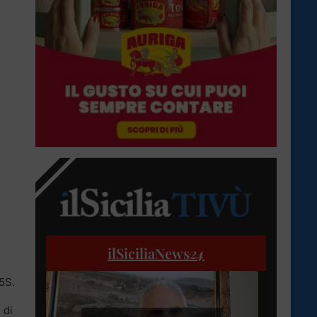
ilSiciliaNews
24
M5S.
1
di