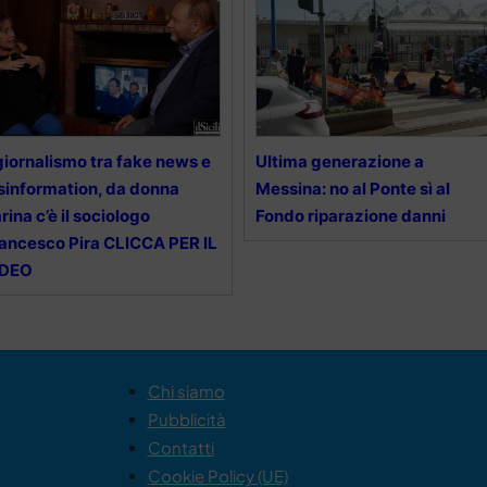
 giornalismo tra fake news e
Ultima generazione a
sinformation, da donna
Messina: no al Ponte sì al
rina c’è il sociologo
Fondo riparazione danni
ancesco Pira CLICCA PER IL
IDEO
Chi siamo
Pubblicità
Contatti
Cookie Policy (UE)