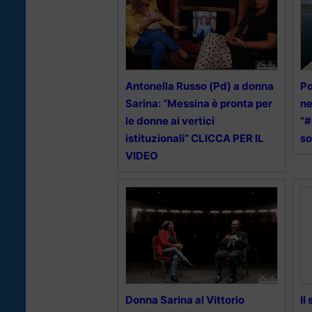
Antonella Russo (Pd) a donna
Po
Sarina: “Messina è pronta per
ne
le donne ai vertici
“#
istituzionali” CLICCA PER IL
so
VIDEO
Donna Sarina al Vittorio
Il