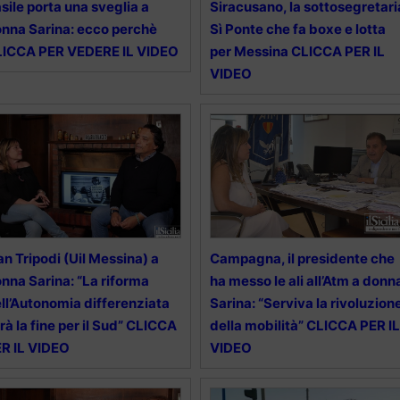
sile porta una sveglia a
Siracusano, la sottosegretari
nna Sarina: ecco perchè
Sì Ponte che fa boxe e lotta
LICCA PER VEDERE IL VIDEO
per Messina CLICCA PER IL
VIDEO
an Tripodi (Uil Messina) a
Campagna, il presidente che
nna Sarina: “La riforma
ha messo le ali all’Atm a donn
ll’Autonomia differenziata
Sarina: “Serviva la rivoluzion
rà la fine per il Sud” CLICCA
della mobilità” CLICCA PER IL
R IL VIDEO
VIDEO