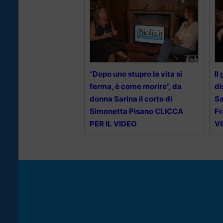
“Dopo uno stupro la vita si
Il
ferma, è come morire”, da
di
donna Sarina il corto di
Sa
Simonetta Pisano CLICCA
Fr
PER IL VIDEO
V