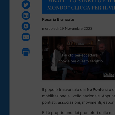
NIBALI: “LO STRETTO È I
MONDO” CLICCA PER IL V
Rosaria Brancato
mercoledì 29 Novembre 2023
Fai clic per accettare i
cookie per questo servizio
Il popolo trasversale dei
No Ponte
si è 
mobilitazione a livello nazionale. Appu
pontisti, associazioni, movimenti, esponen
Ed è proprio uno dei promotori delle mani