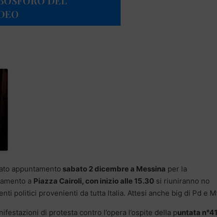
L BOSFORO DEL
IDEO
dato appuntamento
sabato 2 dicembre a Messina
per la
ntamento a
Piazza Cairoli, con inizio alle 15.30
si riuniranno no
ti politici provenienti da tutta Italia. Attesi anche big di Pd e 
festazioni di protesta contro l’opera l’ospite della p
untata n°4