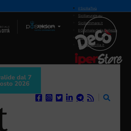
il SiciliaTivù
Siciliarurale.eu
Siciliammare.it
Il Network
Il Giornale della Bellezza
Siciliamedica.it
Sanitainsicilia.it