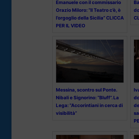
Emanuele con il commissario
Ba
Orazio Miloro: “Il Teatro c’è, è
do
l’orgoglio della Sicilia” CLICCA
C
PER IL VIDEO
Messina, scontro sul Ponte.
Iv
Nibali e Signorino: “Bluff”. La
do
Lega: “Accorintiani in cerca di
de
visibilità”
sa
PE