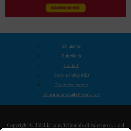
Chi siamo
Pubblicità
Contatti
Cookie Policy (UE)
Disconoscimento
Dichiarazione sulla Privacy (UE)
Copyright © ilSicilia | aut. Tribunale di Palermo n.11 del