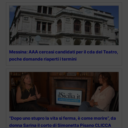
Messina: AAA cercasi candidati per il cda del Teatro,
poche domande riaperti i termini
“Dopo uno stupro la vita si ferma, è come morire”, da
donna Sarina il corto di Simonetta Pisano CLICCA