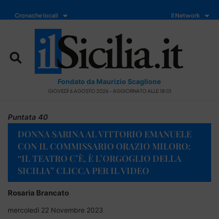
Cronache locali
Il Network
Fondato da Maurizio Scaglione
GIOVEDÌ 6 AGOSTO 2026 - AGGIORNATO ALLE 18:01
Puntata 40
DONNA SARINA AL VITTORIO EMANUELE
CON IL COMMISSARIO ORAZIO MILORO:
“IL TEATRO C’È, È L’ORGOGLIO DELLA
SICILIA” CLICCA PER IL VIDEO
Rosaria Brancato
mercoledì 22 Novembre 2023