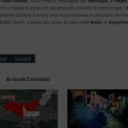
il
Kala Patthar
, (5.675 metri), montagna dell’
Himalaya
, in
Nepal
re in Nepal si trova uno dei prossimi obiettivi di Venticinque: l’
scalatore siciliano è anche una nuova impresa in una parte del m
6.962 metri), il punto più vicino al cielo nelle
Ande
, in
Argentin
aca
Società
Articoli Correlati