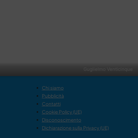
Guglielmo Venticinque
Chi siamo
Pubblicità
Contatti
Cookie Policy (UE)
Disconoscimento
Dichiarazione sulla Privacy (UE)