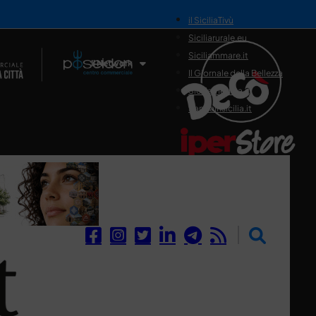
il SiciliaTivù
Siciliarurale.eu
Siciliammare.it
Il Network
Il Giornale della Bellezza
Siciliamedica.it
Sanitainsicilia.it