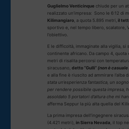
Guglielmo Venticinque
chiude per un att
realizzato un’impresa: Sono le 6:12 di 
Kilimangiaro
, a quota 5.895 metri,
il tet
sportivo e, nel tempo libero, scalatore,
l’obiettivo.
E le difficoltà, immaginate alla vigilia,
continente africano. Da campo 4, quota 4
metri di risalita percorsi con temperatur
siracusano,
detto
“Gulli”
(non è casuale 
e alla fine è riuscito ad ammirare l’alba
stata un’esperienza fantastica, un sogno
per rendere possibile questa impresa, h
assoldato 5 portatori d’altura che mi han
afferma Seppur la più alta quella del Kili
La prima impresa dell’ingegnere siracus
(4.421 metri),
in Sierra Nevada
, il top ne