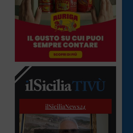
ilSiciliaNews
24