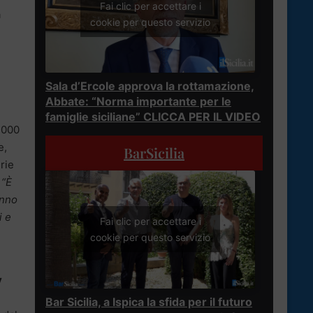
Fai clic per accettare i
a
cookie per questo servizio
Sala d’Ercole approva la rottamazione,
Abbate: “Norma importante per le
famiglie siciliane” CLICCA PER IL VIDEO
.000
e,
BarSicilia
rie
“È
anno
i e
Fai clic per accettare i
cookie per questo servizio
y
Bar Sicilia, a Ispica la sfida per il futuro