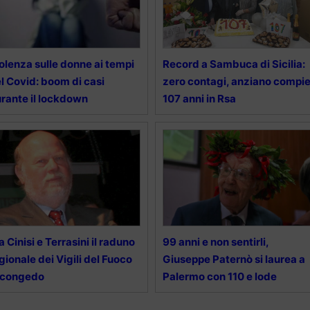
olenza sulle donne ai tempi
Record a Sambuca di Sicilia:
l Covid: boom di casi
zero contagi, anziano compi
rante il lockdown
107 anni in Rsa
a Cinisi e Terrasini il raduno
99 anni e non sentirli,
gionale dei Vigili del Fuoco
Giuseppe Paternò si laurea a
 congedo
Palermo con 110 e lode