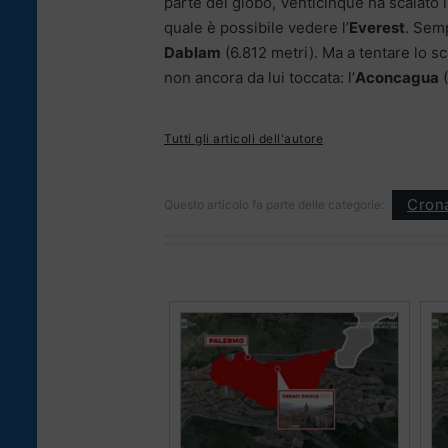
parte del globo, Venticinque ha scalato 
quale è possibile vedere l’
Everest
. Semp
Dablam
(6.812 metri). Ma a tentare lo 
non ancora da lui toccata: l’
Aconcagua
(
Tutti gli articoli dell'autore
Cron
Questo articolo fa parte delle categorie: