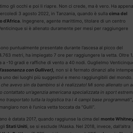
imo gli occhi e poi li riapre. Non ci crede, ma è vero. Ha appen
mercoledì 3 agosto 2022, in Tanzania, quando è sulla
cima del
to d’Africa
. Ingegnere, agente marittimo, titolare di un centro
 Venticinque si è allenato duramente per mesi per raggiungere
 si sono puntualmente presentate durante l’ascesa al picco del
.763 metri, ha impiegato 7 ore per raggiungere la vetta. Oltre 1
a a -10 gradi e raffiche di vento a 40 nodi. Guglielmo Venticinqu
l’assonanza con Gulliver),
non si è fermato dinanzi alle intempe
 da uno dei luoghi più suggestivi e meno raggiungibili del mondo.
 che avevo sin da bambino si è realizzato! Mi sono allenato un 
o contattato un’agenzia americana specializzata in sport estrem
no trasportato tutta la logistica tra i 4 campi base programmati”
,
mangiaro non è l’unica vetta toccata da “Gulli”.
ano è datata 2017, quando raggiunse la cima del
monte Whitne
gli
Stati Uniti
, se si esclude l’Alaska. Nel 2018, invece, dall’altra