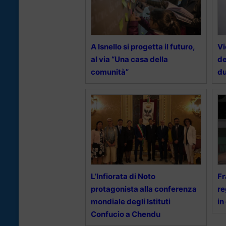
A Isnello si progetta il futuro,
Vi
al via “Una casa della
de
comunità”
du
L’Infiorata di Noto
Fr
protagonista alla conferenza
re
mondiale degli Istituti
in
Confucio a Chendu