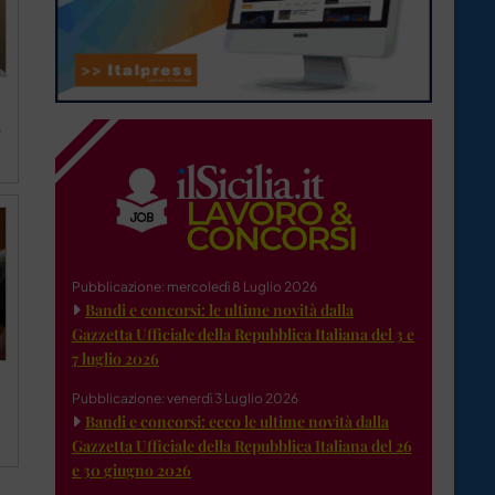
e
Pubblicazione: mercoledì 8 Luglio 2026
Bandi e concorsi: le ultime novità dalla
Gazzetta Ufficiale della Repubblica Italiana del 3 e
7 luglio 2026
Pubblicazione: venerdì 3 Luglio 2026
Bandi e concorsi: ecco le ultime novità dalla
Gazzetta Ufficiale della Repubblica Italiana del 26
e 30 giugno 2026