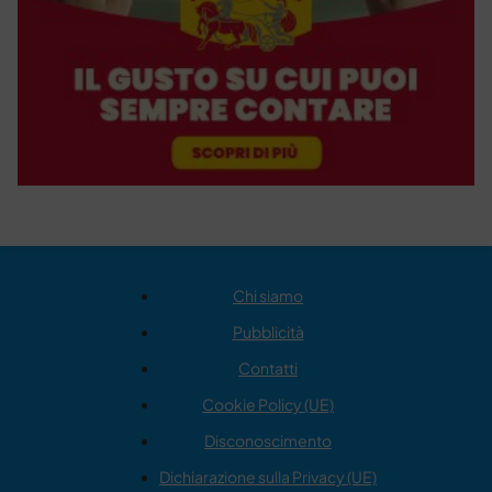
Chi siamo
Pubblicità
Contatti
Cookie Policy (UE)
Disconoscimento
Dichiarazione sulla Privacy (UE)