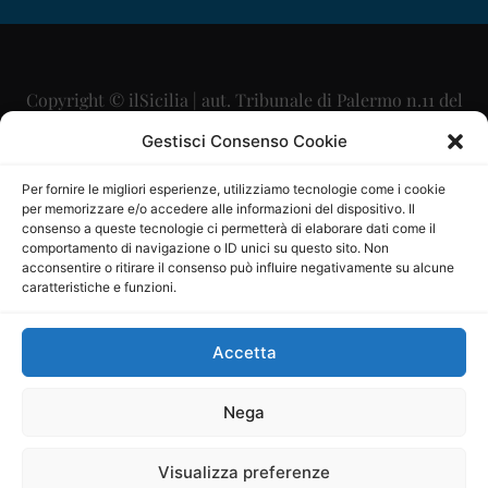
Copyright © ilSicilia | aut. Tribunale di Palermo n.11 del
29/09/2015
Gestisci Consenso Cookie
Editore: Mercurio Comunicazione Soc. Coop. A.R.L.
Per fornire le migliori esperienze, utilizziamo tecnologie come i cookie
per memorizzare e/o accedere alle informazioni del dispositivo. Il
Direttore Editoriale: Maurizio Scaglione
consenso a queste tecnologie ci permetterà di elaborare dati come il
comportamento di navigazione o ID unici su questo sito. Non
Direttore Responsabile: Maria Calabrese
acconsentire o ritirare il consenso può influire negativamente su alcune
caratteristiche e funzioni.
p.zza Sant’Oliva, 9 – 90141 – Palermo – 091335557
P.IVA: 06334930820
Accetta
Mercurio Comunicazione Società Cooperativa a r.l. è
iscritta al Registro degli Operatori di Comunicazione al
Nega
numero 26988
Visualizza preferenze
Sito gestito da
La Digitale srl
–
info@ladigitale.it