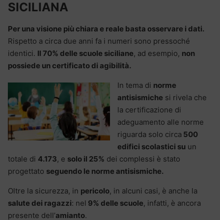
SICILIANA
Per una visione più chiara e reale basta osservare i dati.
Rispetto a circa due anni fa i numeri sono pressoché
identici.
Il 70% delle scuole siciliane
, ad esempio,
non
possiede un certificato di agibilità.
In tema di
norme
antisismiche
si rivela che
la certificazione di
adeguamento alle norme
riguarda solo circa
500
edifici scolastici su
un
totale di
4.173
, e
solo il 25%
dei complessi è stato
progettato
seguendo le norme antisismiche.
Oltre la sicurezza, in
pericolo
, in alcuni casi, è anche la
salute dei ragazzi
: nel
9% delle scuole
, infatti, è ancora
presente dell’
amianto
.