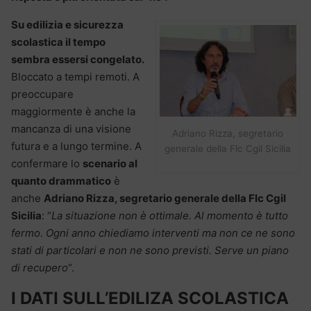
Su edilizia e sicurezza
scolastica il tempo
sembra essersi congelato.
Bloccato a tempi remoti. A
preoccupare
maggiormente è anche la
mancanza di una visione
Adriano Rizza, segretario
futura e a lungo termine. A
generale della Flc Cgil Sicilia
confermare lo
scenario al
quanto drammatico
è
anche
Adriano Rizza, segretario generale della Flc Cgil
Sicilia
: “
La situazione non è ottimale. Al momento è tutto
fermo. Ogni anno chiediamo interventi ma non ce ne sono
stati di particolari e non ne sono previsti. Serve un piano
di recupero
“.
I DATI SULL’EDILIZA SCOLASTICA