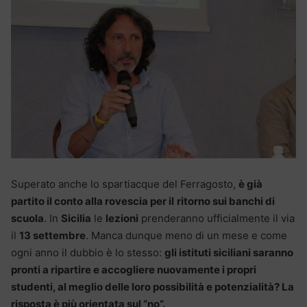
Superato anche lo spartiacque del Ferragosto,
è già
partito il conto alla rovescia per il
ritorno sui banchi di
scuola
. In
Sicilia
le
lezioni
prenderanno ufficialmente il via
il
13 settembre
. Manca dunque meno di un mese e come
ogni anno il dubbio è lo stesso:
gli istituti siciliani saranno
pronti a ripartire e accogliere nuovamente i propri
studenti, al meglio delle loro possibilità e potenzialità? La
risposta è più orientata sul “no”.