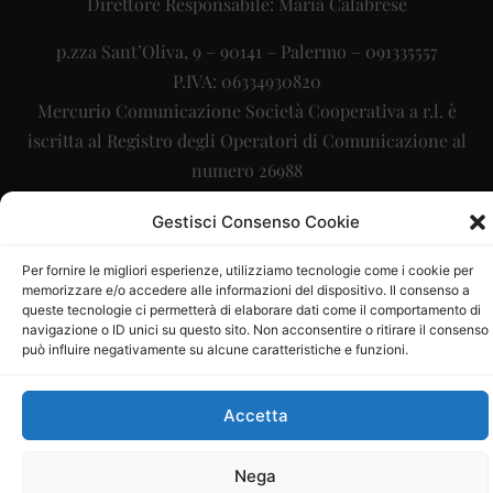
Direttore Responsabile: Maria Calabrese
p.zza Sant’Oliva, 9 – 90141 – Palermo – 091335557
P.IVA: 06334930820
Mercurio Comunicazione Società Cooperativa a r.l. è
iscritta al Registro degli Operatori di Comunicazione al
numero 26988
Sito gestito da
La Digitale srl
–
info@ladigitale.it
Gestisci Consenso Cookie
Per fornire le migliori esperienze, utilizziamo tecnologie come i cookie per
memorizzare e/o accedere alle informazioni del dispositivo. Il consenso a
queste tecnologie ci permetterà di elaborare dati come il comportamento di
navigazione o ID unici su questo sito. Non acconsentire o ritirare il consenso
può influire negativamente su alcune caratteristiche e funzioni.
Accetta
Nega