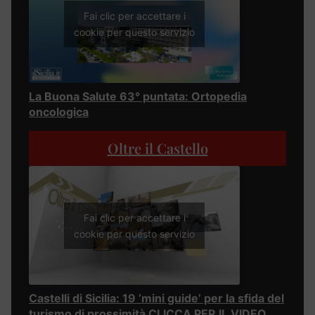
Fai clic per accettare i
cookie per questo servizio
La Buona Salute 63° puntata: Ortopedia
oncologica
Oltre il Castello
Fai clic per accettare i
cookie per questo servizio
Castelli di Sicilia: 19 ‘mini guide’ per la sfida del
turismo di prossimità CLICCA PER IL VIDEO