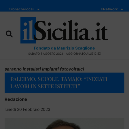
Cronache locali
Il Network
Fondato da Maurizio Scaglione
SABATO 8 AGOSTO 2026 - AGGIORNATO ALLE 12:53
saranno installati impianti fotovoltaici
PALERMO, SCUOLE. TAMAJO: “INIZIATI
LAVORI IN SETTE ISTITUTI”
Redazione
lunedì 20 Febbraio 2023