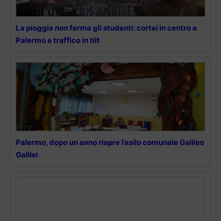
La pioggia non ferma gli studenti: cortei in centro a
Palermo e traffico in tilt
Palermo, dopo un anno riapre l’asilo comunale Galileo
Galilei