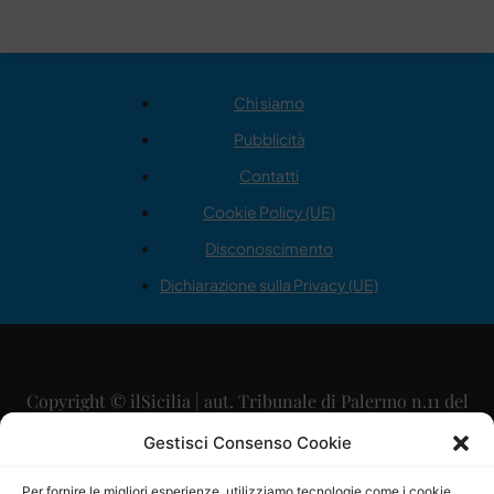
Chi siamo
Pubblicità
Contatti
Cookie Policy (UE)
Disconoscimento
Dichiarazione sulla Privacy (UE)
Copyright © ilSicilia | aut. Tribunale di Palermo n.11 del
29/09/2015
Gestisci Consenso Cookie
Editore: Mercurio Comunicazione Soc. Coop. A.R.L.
Per fornire le migliori esperienze, utilizziamo tecnologie come i cookie