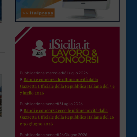
Pubblicazione: mercoledì 8 Luglio 2026
Bandi e concorsi: le ultime novità dalla
Gazzetta Ufficiale della Repubblica Italiana del 3 e
7 luglio 2026
Pubblicazione: venerdì 3 Luglio 2026
Bandi e concorsi: ecco le ultime novità dalla
Gazzetta Ufficiale della Repubblica Italiana del 26
e 30 giugno 2026
Pubblicazione: venerdì 26 Giugno 2026