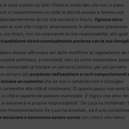
le le cose a posto su tutti i fronti in modo tale che non ci siano
orni ci concentreremo su tutte le attività avviate e faremo una
ndipendentemente da ciò che accadrà in futuro.
Ognuno deve
base ai ruoli che ricopre; diversamente le dimissioni presentate
, sia chiaro, non sto scaricando le mie responsabilità, alle qual
ricandidarmi dovrò eventualmente parlarne con la mia famigli
ebbero dovute affrontare ieri delle modifiche al regolamento da
 prossima settimana, a mercoledì. Non so come interpretare ques
o concordato di iniziare un percorso politico, per poi portarlo
vece sempre più
perplesso nell’assistere a certi comportamenti 
i iniziare un cammino
che se non è condiviso con il Consiglio
onsentire alla città di risollevarsi. Di questo passo non avrei l
 la città si aspetta dal palazzo municipale. E’ logico che devo fa
 si assumerà le proprie responsabilità”.
De Luca ha richiamato
“
 che l’Amministrazione De Luca ha ereditato, ed è una condizion
e inciuciare o tantomeno essere correo
con coloro che hanno