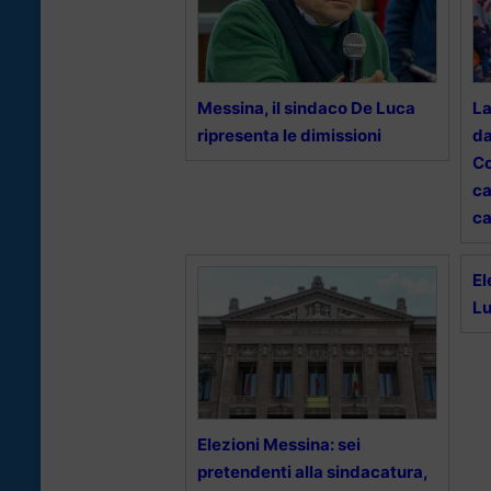
Messina, il sindaco De Luca
La
ripresenta le dimissioni
da
Co
ca
ca
El
Lu
Elezioni Messina: sei
pretendenti alla sindacatura,