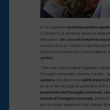
E’ un autentico
terremoto politico quell
a 100 giorni di distanza dalla sua elezi
dimissioni.
De Luca nel firmare la sua cl
funzioni sino al 7 ottobre e poi lascerà 
tant’è che lo stesso De Luca fa sapere:
“
scritto”.
“Con una nota inviata al segretario gen
Consiglio comunale, Claudio Cardile –
s
sindaco
. Ciò decorrerà
dall’8 ottobre 2
ex art.4 bis del Dlgs 6 settembre 20111 
presidente del Consiglio comunale, che
seduta di Consiglio comunale,
preferibi
giorno alcuni argomenti che ritengo fonda