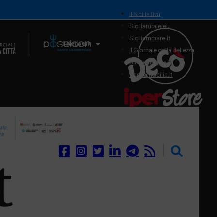
il SiciliaTivù
Siciliarurale.eu
Siciliammare.it
Il Network
Il Giornale della Bellezza
Siciliamedica.it
Sanitainsicilia.it