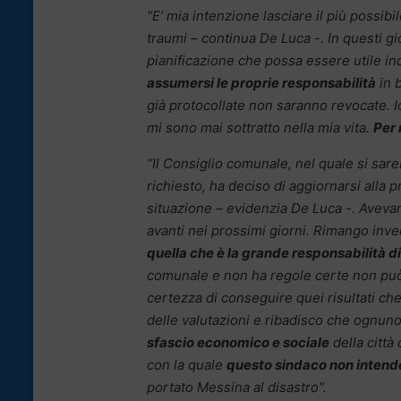
“E’ mia intenzione lasciare il più possibi
traumi – continua De Luca -. In questi gi
pianificazione che possa essere utile i
assumersi le proprie responsabilità
in 
già protocollate non saranno revocate. Io
mi sono mai sottratto nella mia vita.
Per 
“Il Consiglio comunale, nel quale si sar
richiesto, ha deciso di aggiornarsi alla
situazione – evidenzia De Luca -. Avevam
avanti nei prossimi giorni. Rimango in
quella che è la grande responsabilità d
comunale e non ha regole certe non può c
certezza di conseguire quei risultati che
delle valutazioni e ribadisco che ognuno
sfascio economico e sociale
della città
con la quale
questo sindaco non intend
portato Messina al disastro”.