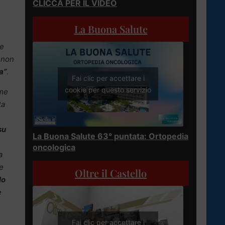
CLICCA PER IL VIDEO
La Buona Salute
 e
i non
a”
.
Fai clic per accettare i
cookie per questo servizio
 me
ta
su
La Buona Salute 63° puntata: Ortopedia
oncologica
a
re
Oltre il Castello
lo
e
Fai clic per accettare i