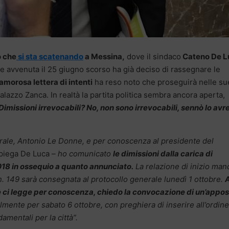
o che
si sta scatenando
a Messina,
dove il sindaco
Cateno De L
one avvenuta il 25 giugno scorso ha già deciso di rassegnare le
amorosa lettera di intenti
ha reso noto che proseguirà nelle su
Palazzo Zanca. In realtà la partita politica sembra ancora aperta,
Dimissioni irrevocabili? No, non sono irrevocabili, sennò lo avre
erale, Antonio Le Donne, e per conoscenza al presidente del
piega De Luca
– ho comunicato
le dimissioni dalla carica di
018 in ossequio a quanto annunciato.
La relazione di inizio man
n. 149 sarà consegnata al protocollo generale lunedì 1 ottobre.
A
 ci legge per conoscenza, chiedo la convocazione di un’appos
lmente per sabato 6 ottobre, con preghiera di inserire all’ordine
mentali per la città”.