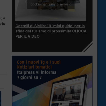
cookie per questo servizio
a,
a
ato
Castelli di Sicilia: 19 ‘mini guide’ per la
sfida del turismo di prossimità CLICCA
PER IL VIDEO