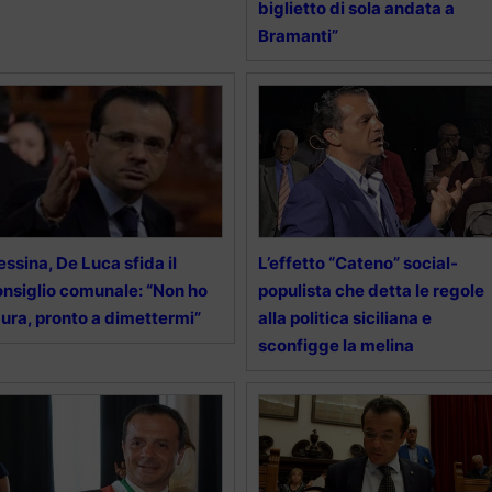
biglietto di sola andata a
Bramanti”
ssina, De Luca sfida il
L’effetto “Cateno” social-
nsiglio comunale: “Non ho
populista che detta le regole
ura, pronto a dimettermi”
alla politica siciliana e
sconfigge la melina