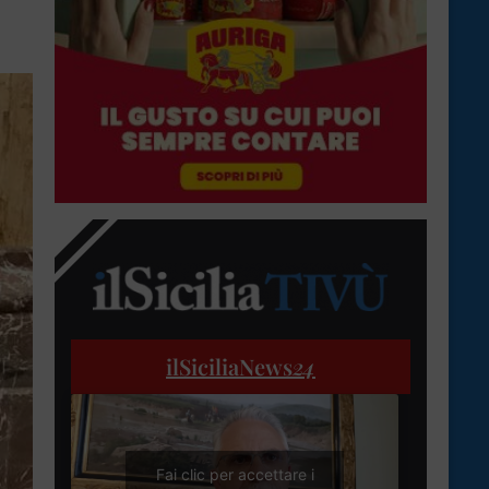
ilSiciliaNews
24
Fai clic per accettare i