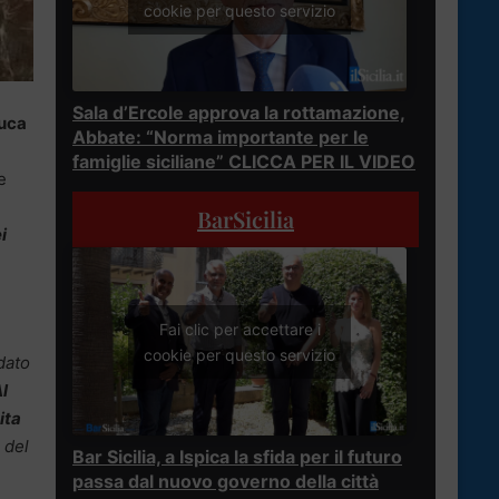
cookie per questo servizio
Sala d’Ercole approva la rottamazione,
uca
Abbate: “Norma importante per le
famiglie siciliane” CLICCA PER IL VIDEO
e
BarSicilia
i
Fai clic per accettare i
cookie per questo servizio
dato
l
ita
 del
Bar Sicilia, a Ispica la sfida per il futuro
passa dal nuovo governo della città