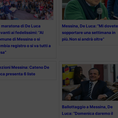
 maratona di De Luca
Messina, De Luca: “Mi dovete
vanti ai fedelissimi: “Al
sopportare una settimana in
mune di Messina o si
più. Non si andrà oltre”
mbia registro o si va tutti a
sa”
ezioni Messina: Cateno De
ca presenta 6 liste
Ballottaggio a Messina, De
Luca: “Domenica daremo il