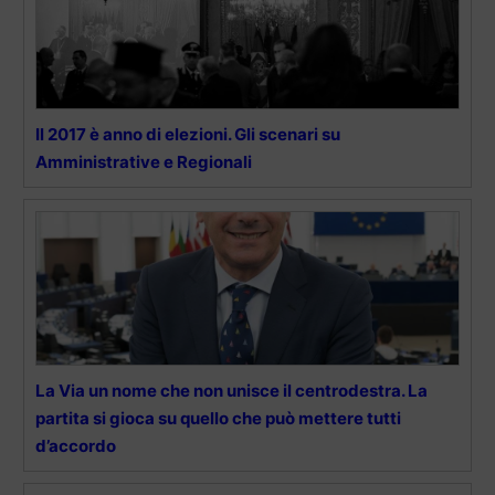
Il 2017 è anno di elezioni. Gli scenari su
Amministrative e Regionali
La Via un nome che non unisce il centrodestra. La
partita si gioca su quello che può mettere tutti
d’accordo