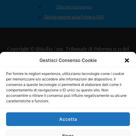
Disconoscimento
Dichiarazione sulla Privacy (UE)
Copyright © ilSicilia | aut. Tribunale di Palermo n.11 del
29/09/2015
Gestisci Consenso Cookie
Editore: Mercurio Comunicazione Soc. Coop. A.R.L.
Per fornire le migliori esperienze, utilizziamo tecnologie come i cookie
per memorizzare e/o accedere alle informazioni del dispositivo. Il
Direttore Editoriale: Maurizio Scaglione
consenso a queste tecnologie ci permetterà di elaborare dati come il
comportamento di navigazione o ID unici su questo sito. Non
Direttore Responsabile: Maria Calabrese
acconsentire o ritirare il consenso può influire negativamente su alcune
caratteristiche e funzioni.
p.zza Sant’Oliva, 9 – 90141 – Palermo – 091335557
P.IVA: 06334930820
Accetta
Mercurio Comunicazione Società Cooperativa a r.l. è
iscritta al Registro degli Operatori di Comunicazione al
Nega