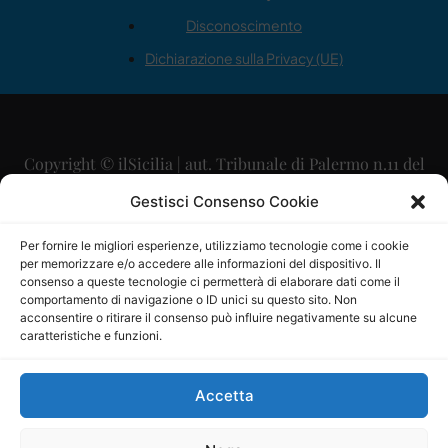
Disconoscimento
Dichiarazione sulla Privacy (UE)
Copyright © ilSicilia | aut. Tribunale di Palermo n.11 del
29/09/2015
Gestisci Consenso Cookie
Editore: Mercurio Comunicazione Soc. Coop. A.R.L.
Per fornire le migliori esperienze, utilizziamo tecnologie come i cookie
per memorizzare e/o accedere alle informazioni del dispositivo. Il
Direttore Editoriale: Maurizio Scaglione
consenso a queste tecnologie ci permetterà di elaborare dati come il
comportamento di navigazione o ID unici su questo sito. Non
Direttore Responsabile: Maria Calabrese
acconsentire o ritirare il consenso può influire negativamente su alcune
caratteristiche e funzioni.
p.zza Sant’Oliva, 9 – 90141 – Palermo – 091335557
P.IVA: 06334930820
Accetta
Mercurio Comunicazione Società Cooperativa a r.l. è
iscritta al Registro degli Operatori di Comunicazione al