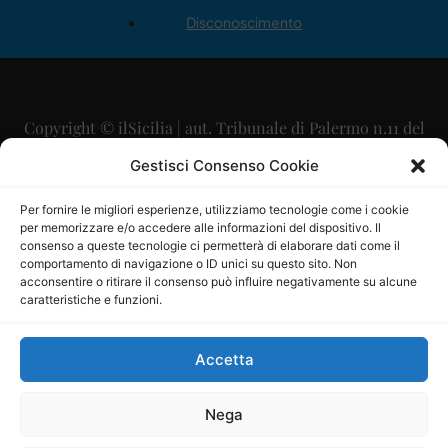
Disconoscimento
Copyright © ilSicilia | aut. Tribunale di Palermo n.11 del
29/09/2015
Gestisci Consenso Cookie
Editore: Mercurio Comunicazione Soc. Coop. A.R.L.
Per fornire le migliori esperienze, utilizziamo tecnologie come i cookie
per memorizzare e/o accedere alle informazioni del dispositivo. Il
Direttore Editoriale: Maurizio Scaglione
consenso a queste tecnologie ci permetterà di elaborare dati come il
comportamento di navigazione o ID unici su questo sito. Non
Direttore Responsabile: Maria Calabrese
acconsentire o ritirare il consenso può influire negativamente su alcune
caratteristiche e funzioni.
p.zza Sant’Oliva, 9 – 90141 – Palermo – 091335557
P.IVA: 06334930820
Accetta
Mercurio Comunicazione Società Cooperativa a r.l. è
iscritta al Registro degli Operatori di Comunicazione al
Nega
numero 26988