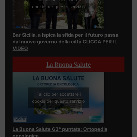
cookie per questo servizio
Bar Sicilia, a Ispica la sfida per il futuro passa
dal nuovo governo della città CLICCA PER IL
VIDEO
La Buona Salute
Fai clic per accettare i
cookie per questo servizio
La Buona Salute 63° puntata: Ortopedia
oncologica