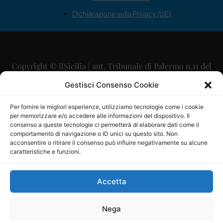
Dichiarazione sulla Privacy (UE)
Copyright © ilSicilia | aut. Tribunale di Palermo n.11 del
29/09/2015
Gestisci Consenso Cookie
Editore: Mercurio Comunicazione Soc. Coop. A.R.L.
Per fornire le migliori esperienze, utilizziamo tecnologie come i cookie
per memorizzare e/o accedere alle informazioni del dispositivo. Il
Direttore Editoriale: Maurizio Scaglione
consenso a queste tecnologie ci permetterà di elaborare dati come il
comportamento di navigazione o ID unici su questo sito. Non
Direttore Responsabile: Maria Calabrese
acconsentire o ritirare il consenso può influire negativamente su alcune
caratteristiche e funzioni.
p.zza Sant’Oliva, 9 – 90141 – Palermo – 091335557
P.IVA: 06334930820
Accetta
Mercurio Comunicazione Società Cooperativa a r.l. è
iscritta al Registro degli Operatori di Comunicazione al
Nega
numero 26988