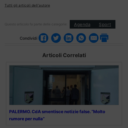
Tutti gli articoli dell'autore
Agenda
Sport
Questo articolo fa parte delle categorie:
Condividi
Articoli Correlati
PALERMO. CdA smentisce notizie false. “Molto
rumore per nulla”