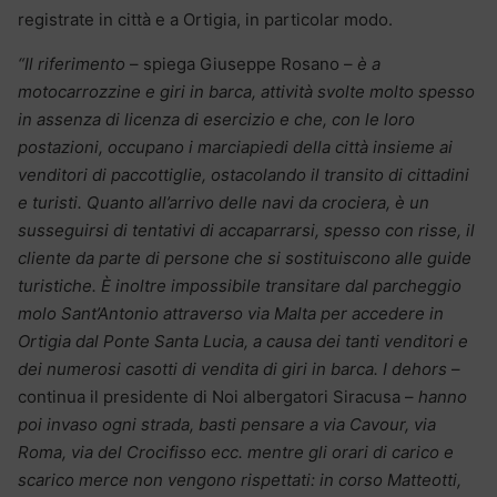
registrate in città e a Ortigia, in particolar modo.
“Il riferimento
– spiega Giuseppe Rosano –
è a
motocarrozzine e giri in barca, attività svolte molto spesso
in assenza di licenza di esercizio e che, con le loro
postazioni, occupano i marciapiedi della città insieme ai
venditori di paccottiglie, ostacolando il transito di cittadini
e turisti. Quanto all’arrivo delle navi da crociera, è un
susseguirsi di tentativi di accaparrarsi, spesso con risse, il
cliente da parte di persone che si sostituiscono alle guide
turistiche. È inoltre impossibile transitare dal parcheggio
molo Sant’Antonio attraverso via Malta per accedere in
Ortigia dal Ponte Santa Lucia, a causa dei tanti venditori e
dei numerosi casotti di vendita di giri in barca. I dehors
–
continua il presidente di Noi albergatori Siracusa –
hanno
poi invaso ogni strada, basti pensare a via Cavour, via
Roma, via del Crocifisso ecc. mentre gli orari di carico e
scarico merce non vengono rispettati: in corso Matteotti,