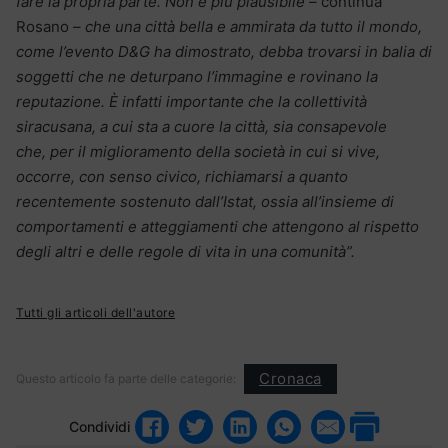
fare la propria parte. Non è più plausibile –
continua
Rosano –
che una città bella e ammirata da tutto il mondo,
come l’evento D&G ha dimostrato, debba trovarsi in balia di
soggetti che ne deturpano l’immagine e rovinano la
reputazione. È infatti importante che la collettività
siracusana, a cui sta a cuore la città, sia consapevole
che, per il miglioramento della società in cui si vive,
occorre, con senso civico, richiamarsi a quanto
recentemente sostenuto dall’Istat, ossia all’insieme di
comportamenti e atteggiamenti che attengono al rispetto
degli altri e delle regole di vita in una comunità”.
Tutti gli articoli dell'autore
Cronaca
Questo articolo fa parte delle categorie:
Condividi