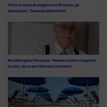
Torna la tassa di soggiorno a Siracusa, gli
albergatori: “Dannoso dietrofront”
Noi albergatori Siracusa: “Nessun centro congressi
in città, serve per rilanciare il turismo”