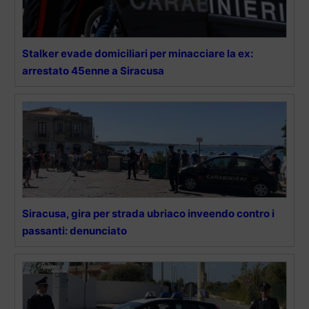
Stalker evade domiciliari per minacciare la ex:
arrestato 45enne a Siracusa
Siracusa, gira per strada ubriaco inveendo contro i
passanti: denunciato