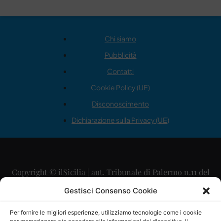
Chi siamo
Pubblicità
Contatti
Cookie Policy (UE)
Disconoscimento
Dichiarazione sulla Privacy (UE)
Copyright © ilSicilia | aut. Tribunale di Palermo n.11 del
29/09/2015
Gestisci Consenso Cookie
Editore: Mercurio Comunicazione Soc. Coop. A.R.L.
Per fornire le migliori esperienze, utilizziamo tecnologie come i cookie