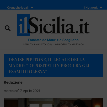
Cronache locali
Il Network
Fondato da Maurizio Scaglione
SABATO 8 AGOSTO 2026 - AGGIORNATO ALLE 19:00
DENISE PIPITONE, IL LEGALE DELLA
MADRE: “DEPOSITATI IN PROCURA GLI
ESAMI DI OLESYA”
Redazione
mercoledì 7 Aprile 2021