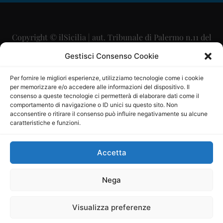
Copyright © ilSicilia | aut. Tribunale di Palermo n.11 del
29/09/2015
Gestisci Consenso Cookie
Editore: Mercurio Comunicazione Soc. Coop. A.R.L.
Per fornire le migliori esperienze, utilizziamo tecnologie come i cookie
per memorizzare e/o accedere alle informazioni del dispositivo. Il
Direttore Editoriale: Maurizio Scaglione
consenso a queste tecnologie ci permetterà di elaborare dati come il
comportamento di navigazione o ID unici su questo sito. Non
Direttore Responsabile: Maria Calabrese
acconsentire o ritirare il consenso può influire negativamente su alcune
caratteristiche e funzioni.
p.zza Sant’Oliva, 9 – 90141 – Palermo – 091335557
P.IVA: 06334930820
Accetta
Mercurio Comunicazione Società Cooperativa a r.l. è
iscritta al Registro degli Operatori di Comunicazione al
Nega
numero 26988
Visualizza preferenze
Sito gestito da
La Digitale srl
–
info@ladigitale.it