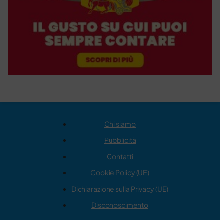
Chi siamo
Pubblicità
Contatti
Cookie Policy (UE)
Dichiarazione sulla Privacy (UE)
Disconoscimento