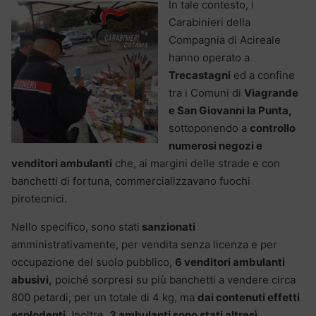
In tale contesto, i
Carabinieri della
Compagnia di Acireale
hanno operato a
Trecastagni
ed a confine
tra i Comuni di
Viagrande
e San Giovanni la Punta,
sottoponendo a
controllo
numerosi negozi e
venditori ambulanti
che, ai margini delle strade e con
banchetti di fortuna, commercializzavano fuochi
pirotecnici.
Nello specifico, sono stati
sanzionati
amministrativamente, per vendita senza licenza e per
occupazione del suolo pubblico,
6 venditori ambulanti
abusivi,
poiché sorpresi su più banchetti a vendere circa
800 petardi, per un totale di 4 kg, ma
dai contenuti effetti
esplodenti.
Inoltre,
3 ambulanti sono stati altresì