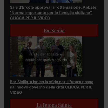
Sala d’Ercole approva la rottamazione, Abbate:
“Norma importante per le famiglie siciliane”
CLICCA PER IL VIDEO
BarSicilia
Fai clic per accettare i
cookie per questo servizio
Bar Sicilia, a Ispica la sfida per il futuro passa
dal nuovo governo della città CLICCA PER IL
VIDEO
La Buona Salute