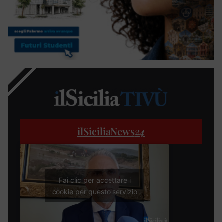
ilSiciliaNews
24
Fai clic per accettare i
cookie per questo servizio