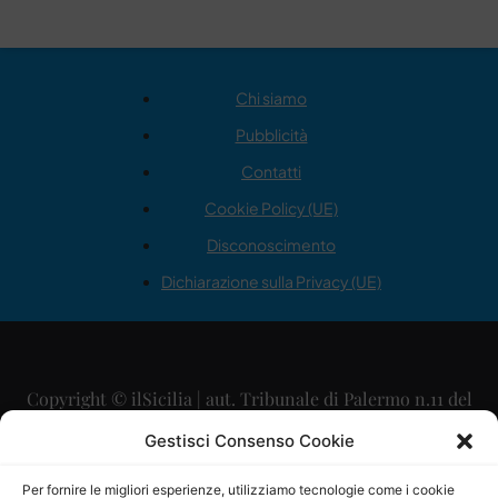
Chi siamo
Pubblicità
Contatti
Cookie Policy (UE)
Disconoscimento
Dichiarazione sulla Privacy (UE)
Copyright © ilSicilia | aut. Tribunale di Palermo n.11 del
29/09/2015
Gestisci Consenso Cookie
Editore: Mercurio Comunicazione Soc. Coop. A.R.L.
Per fornire le migliori esperienze, utilizziamo tecnologie come i cookie