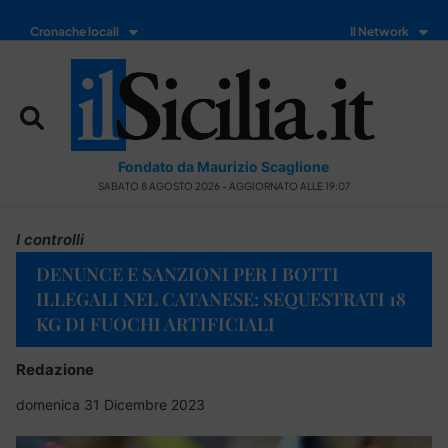
Cronache locali
Il Network
Fondato da Maurizio Scaglione
SABATO 8 AGOSTO 2026 - AGGIORNATO ALLE 19:07
I controlli
DENUNCE E SANZIONI PER I BOTTI
ILLEGALI NEL CATANESE: SEQUESTRATI 18
KG DI FUOCHI ARTIFICIALI
Redazione
domenica 31 Dicembre 2023