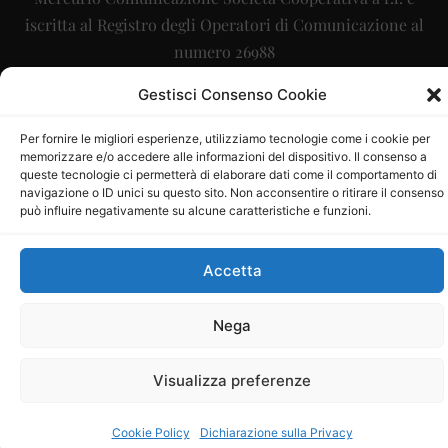
iscritta al Registro degli Operatori di Comunicazione al
numero 26988
Sito gestito da
La Digitale srl
–
info@ladigitale.it
Gestisci Consenso Cookie
Per fornire le migliori esperienze, utilizziamo tecnologie come i cookie per
memorizzare e/o accedere alle informazioni del dispositivo. Il consenso a
queste tecnologie ci permetterà di elaborare dati come il comportamento di
navigazione o ID unici su questo sito. Non acconsentire o ritirare il consenso
può influire negativamente su alcune caratteristiche e funzioni.
Accetta
Nega
Visualizza preferenze
Cookie Policy
Dichiarazione sulla Privacy