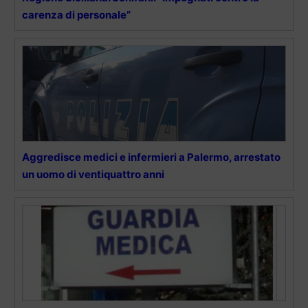
carenza di personale”
Aggredisce medici e infermieri a Palermo, arrestato
un uomo di ventiquattro anni