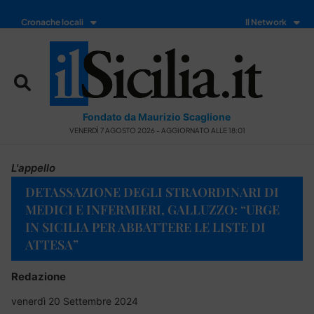
Cronache locali
Il Network
Fondato da Maurizio Scaglione
VENERDÌ 7 AGOSTO 2026 - AGGIORNATO ALLE 18:01
L'appello
DETASSAZIONE DEGLI STRAORDINARI DI
MEDICI E INFERMIERI, GALLUZZO: “URGE
IN SICILIA PER ABBATTERE LE LISTE DI
ATTESA”
Redazione
venerdì 20 Settembre 2024