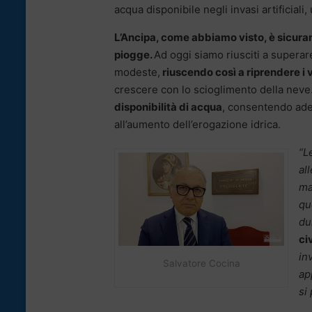
acqua disponibile negli invasi artificiali,
L’Ancipa, come abbiamo visto, è sicuram
piogge.
Ad oggi siamo riusciti a superare
modeste,
riuscendo così a riprendere i v
crescere con lo scioglimento della neve
disponibilità di acqua
, consentendo ades
all’aumento dell’erogazione idrica.
“L
al
ma
qu
du
ci
in
Salvatore Cocina
ap
si