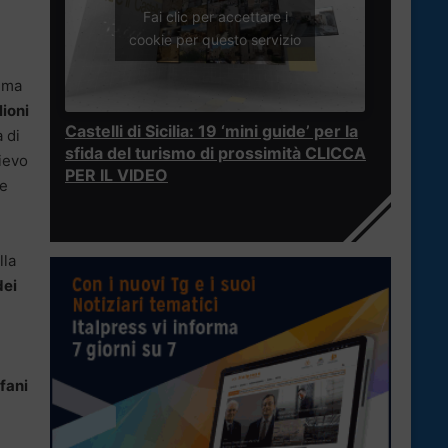
Fai clic per accettare i
cookie per questo servizio
, ma
lioni
Castelli di Sicilia: 19 ‘mini guide’ per la
à di
sfida del turismo di prossimità CLICCA
lievo
PER IL VIDEO
se
lla
dei
fani