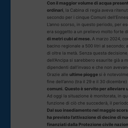
Con il maggior volume di acqua presente
ordinari
, la Cabina di regia aveva ritenu
secondo per i cinque Comuni dell’Ennese 
L’anno scorso, in questo periodo, per es
era soggetto a un prelievo molto forte di
di metri cubi al mese.
A marzo 2024, con il
bacino regionale a 500 litri al secondo; 
di oltre la metà. Senza questa decisione,
dell’Ancipa si sarebbero esaurite già a
dipendenti dall’invaso e che non avevano 
Grazie alle
ultime piogge
si è notevolme
fine dell’anno (tra il 29 e il 30 dicembre) 
comuni.
Questo è servito per alleviare
Ad oggi la situazione è monitorata, in 
funzione di ciò che succederà, il periodo
Dal suo insediamento nel maggio scorso
ha previsto l’attivazione di decine di nu
finanziati dalla Protezione civile nazion