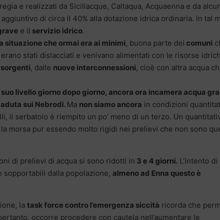
i regia e realizzati da Siciliacque, Caltaqua, Acquaenna e da alcu
aggiuntivo di circa il 40% alla dotazione idrica ordinaria. In tal
grave
e il
servizio idrico
.
a situazione che ormai era ai minimi
, buona parte dei
comuni
c
erano stati dislacciati e venivano alimentati con le risorse idric
sorgenti
, dalle
nuove interconnessioni
, cioè con altra acqua c
l suo livello giorno dopo giorno, ancora ora incamera acqua gra
 caduta sui Nebrodi.
Ma
non siamo ancora
in condizioni quantita
i, il serbatoio è riempito un po’ meno di un terzo. Un quantitati
e la morsa pur essendo molto rigidi nei prelievi che non sono que
ni di prelievi di acqua si sono ridotti in
3 e 4 giorni.
L’intento di
o sopportabili dalla popolazione,
almeno ad Enna questo è
ione, la
task force contro l’emergenza siccità
ricorda che per
pertanto, occorre procedere con cautela nell’aumentare le