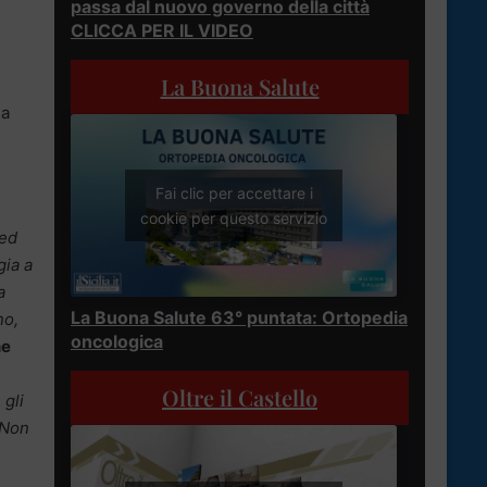
passa dal nuovo governo della città
CLICCA PER IL VIDEO
La Buona Salute
 a
Fai clic per accettare i
cookie per questo servizio
 ed
gia a
a
La Buona Salute 63° puntata: Ortopedia
no,
oncologica
ne
Oltre il Castello
 gli
 Non