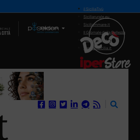
il SiciliaTivù
Siciliarurale.eu
Siciliammare.it
Il Network
Il Giornale della Bellezza
Siciliamedica.it
Sanitainsicilia.it