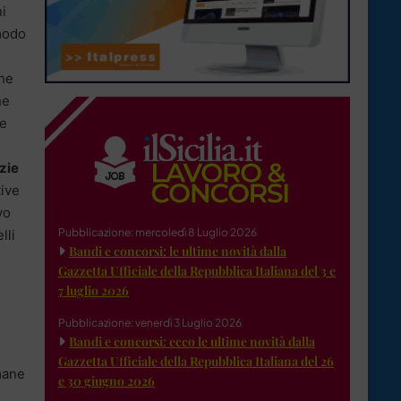
ni
 modo
he
he
he
zie
tive
vo
Pubblicazione: mercoledì 8 Luglio 2026
lli
Bandi e concorsi: le ultime novità dalla
Gazzetta Ufficiale della Repubblica Italiana del 3 e
7 luglio 2026
Pubblicazione: venerdì 3 Luglio 2026
Bandi e concorsi: ecco le ultime novità dalla
Gazzetta Ufficiale della Repubblica Italiana del 26
mane
e 30 giugno 2026