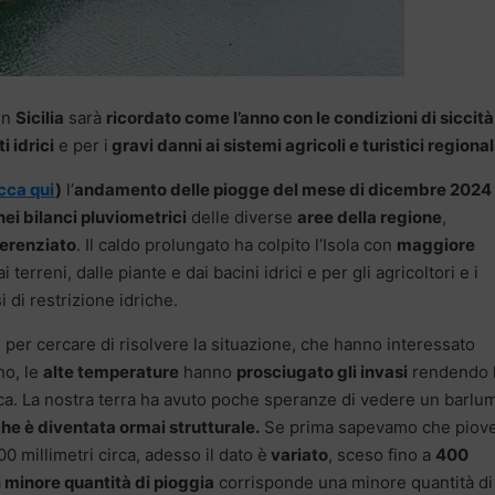
in
Sicilia
sarà
ricordato come l’anno con le condizioni di siccità
 idrici
e per i
gravi danni ai sistemi agricoli e turistici regional
icca qui
)
l’
andamento delle piogge del mese di dicembre 2024
nei bilanci pluviometrici
delle diverse
aree della regione
,
ferenziato
. Il caldo prolungato ha colpito l’Isola con
maggiore
terreni, dalle piante e dai bacini idrici e per gli agricoltori e i
 di restrizione idriche.
n per cercare di risolvere la situazione, che hanno interessato
no, le
alte temperature
hanno
prosciugato gli invasi
rendendo 
ca. La nostra terra ha avuto poche speranze di vedere un barlu
che è diventata ormai strutturale.
Se prima sapevamo che piov
0 millimetri circa, adesso il dato è
variato
, sceso fino a
400
a
minore quantità di pioggia
corrisponde una minore quantità di