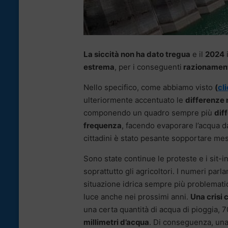
La siccità non ha dato tregua
e il
2024
estrema
, per i conseguenti
razionamenti
Nello specifico, come abbiamo visto
(
cl
ulteriormente accentuato le
differenze 
componendo un quadro sempre più
dif
frequenza
, facendo evaporare l’acqua dai 
cittadini è stato pesante sopportare mesi
Sono state continue le proteste e i sit-i
soprattutto gli agricoltori. I numeri parla
situazione idrica sempre più problemati
luce anche nei prossimi anni.
Una crisi 
una certa quantità di acqua di pioggia, 70
millimetri d’acqua
. Di conseguenza, un