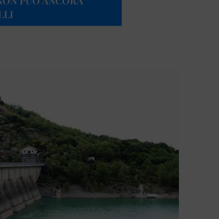
A NON PUÒ ANCORA
LLI