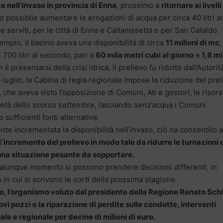
 nell’invaso in provincia di Enna
, prossimo a
ritornare ai livelli
to possibile aumentare le erogazioni di acqua per circa 40 litri al
serviti, per le città di Enna e Caltanissetta e per San Cataldo.
empio, il bacino aveva una disponibilità di circa
11 milioni di mc
 700 litri al secondo, pari a
60 mila metri cubi al giorno
e
1,8 mi
 presentarsi della crisi idrica, il prelievo fu ridotto dall’Autorit
a luglio, la Cabina di regia regionale impose la riduzione del pre
 che aveva visto l’opposizione di Comuni, Ati e gestori, le risor
 metà dello scorso settembre, lasciando senz’acqua i Comuni
sufficienti fonti alternative.
nte incrementata la disponibilità nell’invaso, ciò ha consentito a
l’
incremento del prelievo in modo tale da ridurre le turnazioni 
 una situazione pesante da sopportare.
qualunque momento si possono prendere decisioni differenti, in
 in cui si scrivono le sorti della prossima stagione.
, l’organismo voluto dal presidente della Regione Renato Schi
ovi pozzi e la riparazione di perdite sulle condotte, interventi
ale e regionale per decine di milioni di euro.