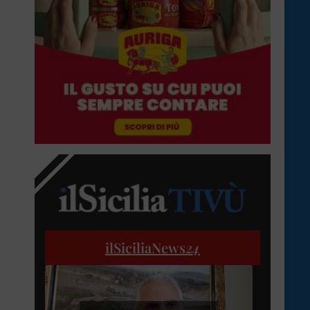
ilSiciliaNews
24