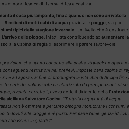
 una minore ricarica di risorsa idrica e così via.
ente il caso più lampante, fino a quando non sono arrivate le
 i
9 milioni di metri cubi di acqua
grazie alle
piogge
, sia pur
olumi tipici della stagione invernale.
Un livello che è destinato
.
L’arrivo delle piogge
, infatti, sta contribuendo ad
aumentare la
so alla Cabina di regia di esprimere il parere favorevole
e previsioni che hanno condotto alle scelte strategiche operate
le conseguenti restrizioni nei prelievi, imposte dalla cabina di re
rzo e ad agosto, al fine di prolungare la vita utile di Ancipa fino 
esto periodo, solitamente caratterizzato da precipitazioni, si so
nque, rivelate corrette
“, aveva detto il dirigente della
Protezio
vile siciliana Salvatore Cocina
. “
Tuttavia la quantità di acqua
vasata non è ottimale e pertanto bisogna monitorare i consumi e
porti dovuti alle piogge e ai pozzi. Permane l’emergenza idrica.
 può abbassare la guardia”.