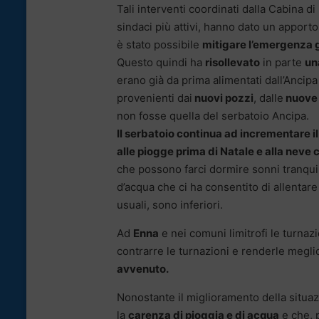
Tali interventi coordinati dalla Cabina d
sindaci più attivi, hanno dato un apporto 
è stato possibile
mitigare l’emergenza 
Questo quindi ha
risollevato
in parte
un
erano già da prima alimentati dall’Ancipa 
provenienti dai
nuovi pozzi
, dalle
nuove 
non fosse quella del serbatoio Ancipa.
Il serbatoio continua ad incrementare i
alle piogge prima di Natale e alla neve
che possono farci dormire sonni tranquill
d’acqua che ci ha consentito di allentar
usuali, sono inferiori.
Ad
Enna
e nei comuni limitrofi le turnazio
contrarre le turnazioni e renderle megli
avvenuto.
Nonostante il miglioramento della situaz
la
carenza di pioggia e di acqua
e che, 