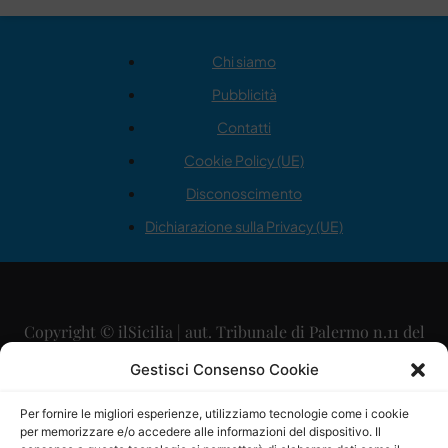
Chi siamo
Pubblicità
Contatti
Cookie Policy (UE)
Disconoscimento
Dichiarazione sulla Privacy (UE)
Copyright © ilSicilia | aut. Tribunale di Palermo n.11 del
29/09/2015
Gestisci Consenso Cookie
Editore: Mercurio Comunicazione Soc. Coop. A.R.L.
Per fornire le migliori esperienze, utilizziamo tecnologie come i cookie
per memorizzare e/o accedere alle informazioni del dispositivo. Il
Direttore Editoriale: Maurizio Scaglione