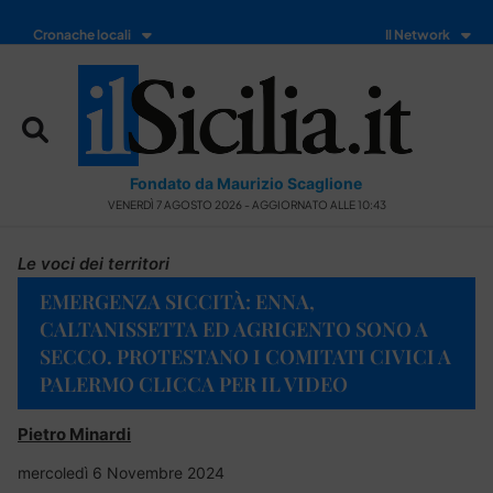
Cronache locali
Il Network
Fondato da Maurizio Scaglione
VENERDÌ 7 AGOSTO 2026 - AGGIORNATO ALLE 10:43
Le voci dei territori
EMERGENZA SICCITÀ: ENNA,
CALTANISSETTA ED AGRIGENTO SONO A
SECCO. PROTESTANO I COMITATI CIVICI A
PALERMO CLICCA PER IL VIDEO
Pietro Minardi
mercoledì 6 Novembre 2024