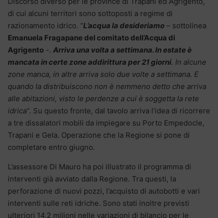
Discorso diverso per le province di Trapani ed Agrigento,
di cui alcuni territori sono sottoposti a regime di
razionamento idrico. “
L’acqua la desideriamo
– sottolinea
Emanuela Fragapane del comitato dell’Acqua di
Agrigento
-.
Arriva una volta a settimana. In estate è
mancata in certe zone addirittura per 21 giorni
. In alcune
zone manca, in altre arriva solo due volte a settimana. E
quando la distribuiscono non è nemmeno detto che arriva
alle abitazioni, visto le perdenze a cui è soggetta la rete
idrica
“. Su questo fronte, dal tavolo arriva l’idea di ricorrere
a tre dissalatori mobili da impiegare su Porto Empedocle,
Trapani e Gela. Operazione che la Regione si pone di
completare entro giugno.
L’assessore Di Mauro ha poi illustrato il programma di
interventi già avviato dalla Regione. Tra questi, la
perforazione di nuovi pozzi, l’acquisto di autobotti e vari
interventi sulle reti idriche. Sono stati inoltre previsti
ulteriori 14,2 milioni nelle variazioni di bilancio per le