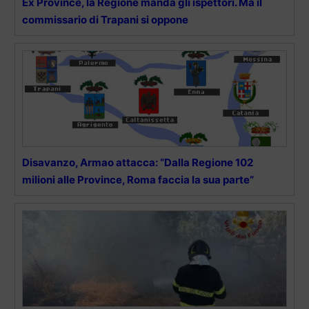
Ex Province, la Regione manda gli ispettori. Ma il
commissario di Trapani si oppone
Disavanzo, Armao attacca: “Dalla Regione 102
milioni alle Province, Roma faccia la sua parte”