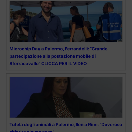
Microchip Day a Palermo, Ferrandelli: “Grande
partecipazione alla postazione mobile di
Sferracavallo” CLICCA PER IL VIDEO
Tutela degli animali a Palermo, Ilenia Rimi: “Doveroso
chiarire alcune cose”