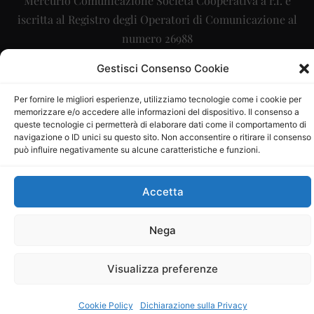
Mercurio Comunicazione Società Cooperativa a r.l. è
iscritta al Registro degli Operatori di Comunicazione al
numero 26988
Sito gestito da
La Digitale srl
–
info@ladigitale.it
Gestisci Consenso Cookie
Per fornire le migliori esperienze, utilizziamo tecnologie come i cookie per
memorizzare e/o accedere alle informazioni del dispositivo. Il consenso a
queste tecnologie ci permetterà di elaborare dati come il comportamento di
navigazione o ID unici su questo sito. Non acconsentire o ritirare il consenso
può influire negativamente su alcune caratteristiche e funzioni.
Accetta
Nega
Visualizza preferenze
Cookie Policy
Dichiarazione sulla Privacy