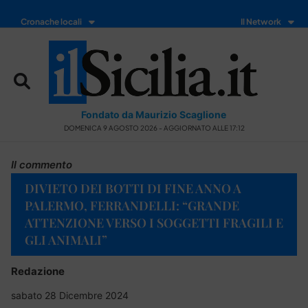
Cronache locali
Il Network
Fondato da Maurizio Scaglione
DOMENICA 9 AGOSTO 2026 - AGGIORNATO ALLE 17:12
Il commento
DIVIETO DEI BOTTI DI FINE ANNO A
PALERMO, FERRANDELLI: “GRANDE
ATTENZIONE VERSO I SOGGETTI FRAGILI E
GLI ANIMALI”
Redazione
sabato 28 Dicembre 2024