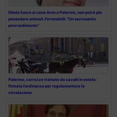
Diede fuoco al cane Aron a Palermo, non potrà più
possedere animali. Ferrandelli: “Un sacrosanto
provvedimento”
Palermo, carrozze trainate da cavalli in estate:
firmata l’ordinanza per regolamentare la
circolazione