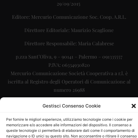
29/09/2015
Editore: Mercurio Comunicazione Soc. Coop. A.R.L.
Direttore Editoriale: Maurizio Scaglione
Direttore Responsabile: Maria Calabrese
p.zza Sant’Oliva, 9 – 90141 – Palermo – 091335557
P.IVA: 06334930820
Mercurio Comunicazione Società Cooperativa a r.l. è
iscritta al Registro degli Operatori di Comunicazione al
numero 26988
Sito gestito da
La Digitale srl
–
info@ladigitale.it
Gestisci Consenso Cookie
Per fornire le migliori esperienze, utilizziamo tecnologie come i cookie per
memorizzare e/o accedere alle informazioni del dispositivo. Il consenso a
queste tecnologie ci permetterà di elaborare dati come il comportamento di
navigazione o ID unici su questo sito. Non acconsentire o ritirare il consenso