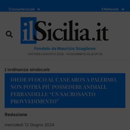
Cronache locali
Il Network
Fondato da Maurizio Scaglione
GIOVEDÌ 6 AGOSTO 2026 - AGGIORNATO ALLE 09:36
L'ordinanza sindacale
DIEDE FUOCO AL CANE ARON A PALERMO,
NON POTRÀ PIÙ POSSEDERE ANIMALI.
FERRANDELLI: “UN SACROSANTO
PROVVEDIMENTO”
Redazione
mercoledì 12 Giugno 2024