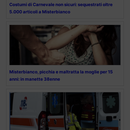
Costumi di Carnevale non sicuri: sequestrati oltre
5.000 articoli a Misterbianco
Misterbianco, picchia e maltratta la moglie per 15
anni: in manette 38enne