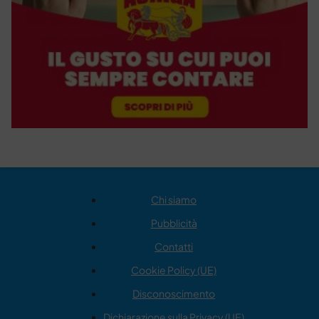
Chi siamo
Pubblicità
Contatti
Cookie Policy (UE)
Disconoscimento
Dichiarazione sulla Privacy (UE)