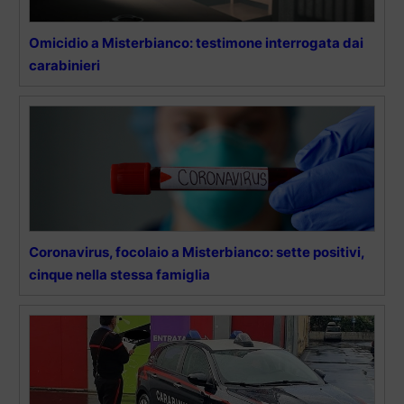
Omicidio a Misterbianco: testimone interrogata dai
carabinieri
Coronavirus, focolaio a Misterbianco: sette positivi,
cinque nella stessa famiglia