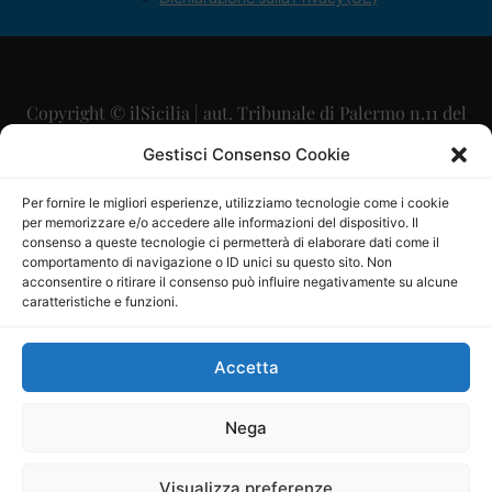
Copyright © ilSicilia | aut. Tribunale di Palermo n.11 del
29/09/2015
Gestisci Consenso Cookie
Editore: Mercurio Comunicazione Soc. Coop. A.R.L.
Per fornire le migliori esperienze, utilizziamo tecnologie come i cookie
per memorizzare e/o accedere alle informazioni del dispositivo. Il
Direttore Editoriale: Maurizio Scaglione
consenso a queste tecnologie ci permetterà di elaborare dati come il
comportamento di navigazione o ID unici su questo sito. Non
Direttore Responsabile: Maria Calabrese
acconsentire o ritirare il consenso può influire negativamente su alcune
caratteristiche e funzioni.
p.zza Sant’Oliva, 9 – 90141 – Palermo – 091335557
P.IVA: 06334930820
Accetta
Mercurio Comunicazione Società Cooperativa a r.l. è
iscritta al Registro degli Operatori di Comunicazione al
Nega
numero 26988
Visualizza preferenze