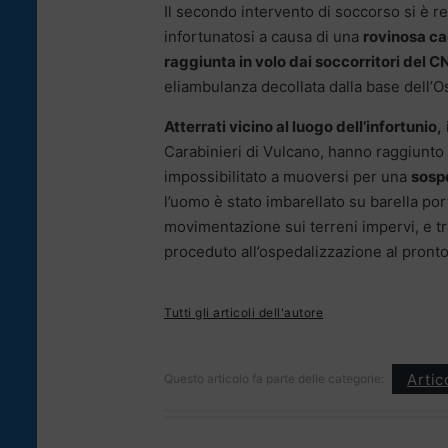
Il secondo intervento di soccorso si è r
infortunatosi a causa di una
rovinosa ca
raggiunta in volo dai soccorritori del C
eliambulanza decollata dalla base dell’
Atterrati vicino al luogo dell’infortunio,
Carabinieri di Vulcano, hanno raggiunto a 
impossibilitato a muoversi per una
sospe
l’uomo è stato imbarellato su barella por
movimentazione sui terreni impervi, e tras
proceduto all’ospedalizzazione al pronto
Tutti gli articoli dell'autore
Artic
Questo articolo fa parte delle categorie: