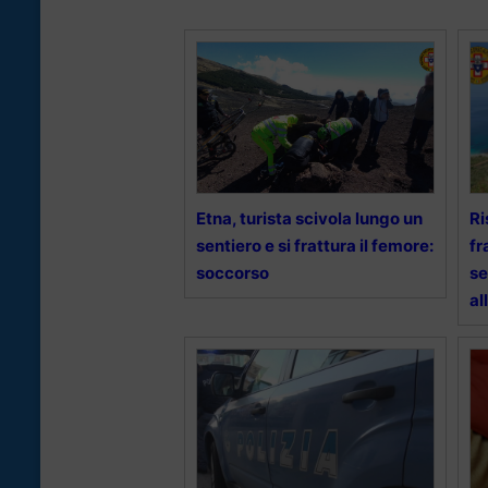
Etna, turista scivola lungo un
Ri
sentiero e si frattura il femore:
fr
soccorso
se
al