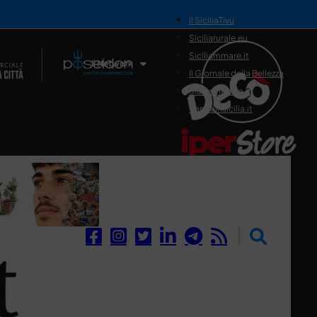
il SiciliaTivù
Siciliarurale.eu
Siciliammare.it
Il Network
Il Giornale della Bellezza
Siciliamedica.it
Sanitainsicilia.it