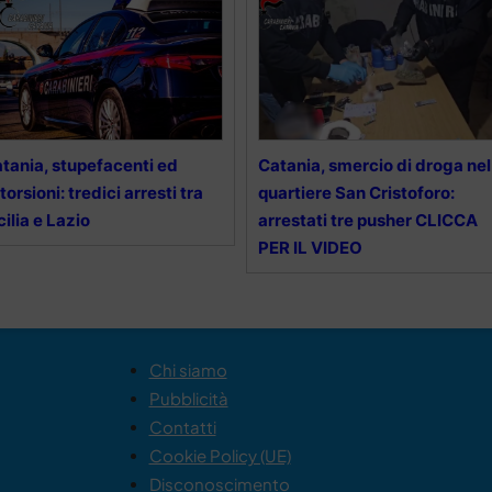
tania, stupefacenti ed
Catania, smercio di droga nel
torsioni: tredici arresti tra
quartiere San Cristoforo:
cilia e Lazio
arrestati tre pusher CLICCA
PER IL VIDEO
Chi siamo
Pubblicità
Contatti
Cookie Policy (UE)
Disconoscimento