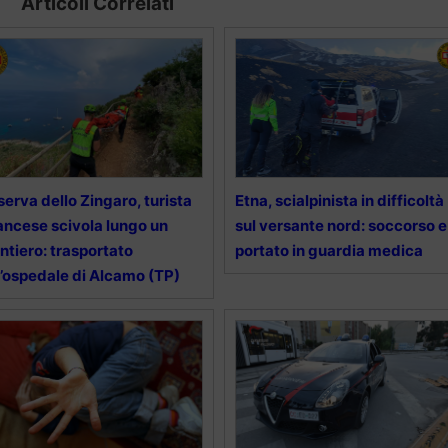
Articoli Correlati
serva dello Zingaro, turista
Etna, scialpinista in difficoltà
ancese scivola lungo un
sul versante nord: soccorso e
ntiero: trasportato
portato in guardia medica
l’ospedale di Alcamo (TP)