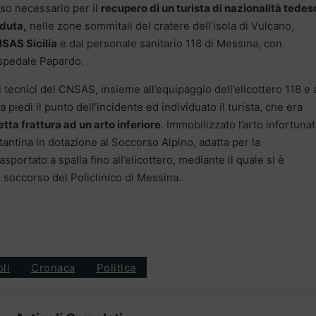
eso necessario per il
recupero di un turista di nazionalità tedes
duta,
nelle zone sommitali del cratere dell’isola di Vulcano,
NSAS Sicilia
e dal personale sanitario 118 di Messina, con
Ospedale Papardo.
i tecnici del CNSAS, insieme all’equipaggio dell’elicottero 118 e 
piedi il punto dell’incidente ed individuato il turista, che era
tta frattura ad un arto inferiore
. Immobilizzato l’arto infortunat
tantina in dotazione al Soccorso Alpino, adatta per la
portato a spalla fino all’elicottero, mediante il quale si è
 soccorso del Policlinico di Messina.
oli
Cronaca
Politica