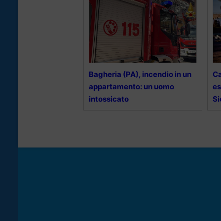
Bagheria (PA), incendio in un
Ca
appartamento: un uomo
es
intossicato
Si