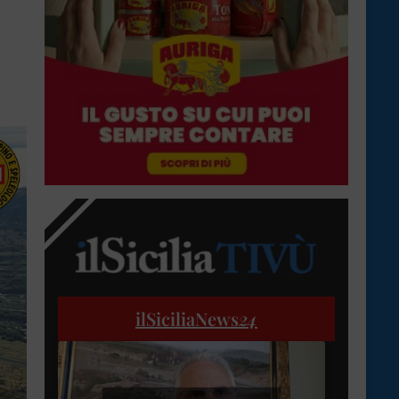
ilSiciliaNews
24