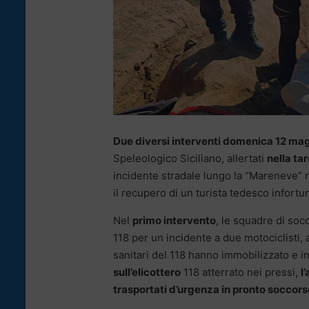
Due diversi interventi domenica 12 ma
Speleologico Siciliano, allertati
nella ta
incidente stradale lungo la “Mareneve” n
il recupero di un turista tedesco infortu
Nel
primo intervento
, le squadre di so
118 per un incidente a due motociclisti,
sanitari del 118 hanno immobilizzato e im
sull’elicottero
118 atterrato nei pressi,
l
trasportati d’urgenza in pronto soccors