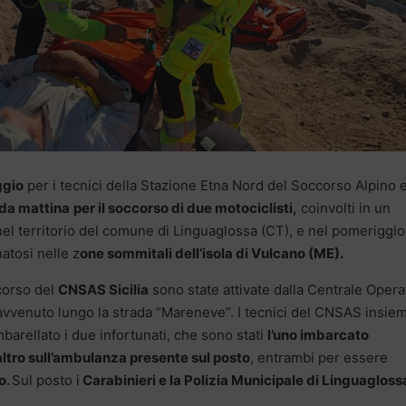
ggio
per i tecnici della Stazione Etna Nord del Soccorso Alpino 
rda mattina
per il soccorso di due motociclisti,
coinvolti in un
el territorio del comune di Linguaglossa (CT), e nel pomeriggio
natosi nelle z
one sommitali dell’isola di Vulcano (ME).
ccorso del
CNSAS Sicilia
sono state attivate dalla Centrale Opera
 avvenuto lungo la strada “Mareneve”. I tecnici del CNSAS insiem
barellato i due infortunati, che sono stati
l’uno imbarcato
’altro sull’ambulanza presente sul posto
, entrambi per essere
o.
Sul posto i
Carabinieri e la Polizia Municipale di Linguagloss