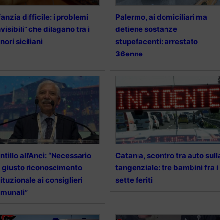
fanzia difficile: i problemi
Palermo, ai domiciliari ma
nvisibili” che dilagano tra i
detiene sostanze
nori siciliani
stupefacenti: arrestato
36enne
ntillo all’Anci: “Necessario
Catania, scontro tra auto sull
 giusto riconoscimento
tangenziale: tre bambini fra i
tituzionale ai consiglieri
sette feriti
munali”