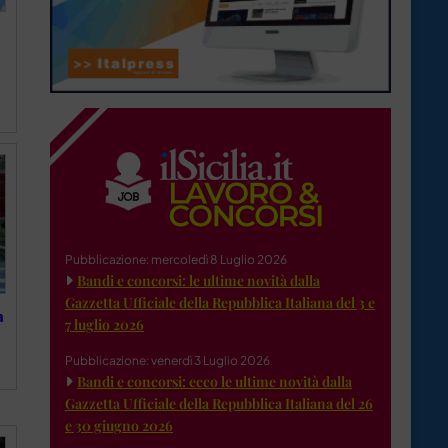
Pubblicazione: mercoledì 8 Luglio 2026
Bandi e concorsi: le ultime novità dalla
Gazzetta Ufficiale della Repubblica Italiana del 3 e
a
7 luglio 2026
Pubblicazione: venerdì 3 Luglio 2026
Bandi e concorsi: ecco le ultime novità dalla
Gazzetta Ufficiale della Repubblica Italiana del 26
e 30 giugno 2026