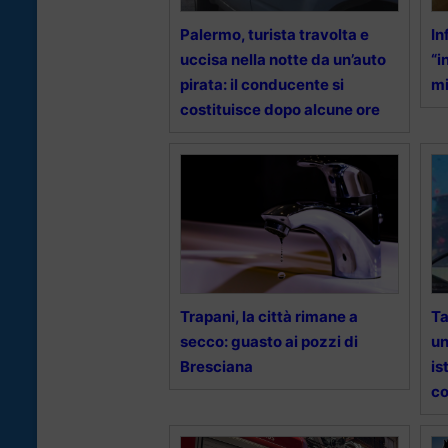
Palermo, turista travolta e
In
uccisa nella notte da un’auto
“i
pirata: il conducente si
mi
costituisce dopo alcune ore
Trapani, la città rimane a
Ta
secco: guasto ai pozzi di
un
Bresciana
is
co