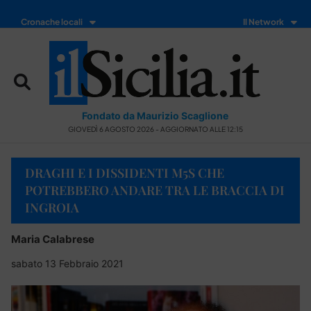
Cronache locali
Il Network
Fondato da Maurizio Scaglione
GIOVEDÌ 6 AGOSTO 2026 - AGGIORNATO ALLE 12:15
DRAGHI E I DISSIDENTI M5S CHE
POTREBBERO ANDARE TRA LE BRACCIA DI
INGROIA
Maria Calabrese
sabato 13 Febbraio 2021