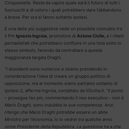
Cinquestelle. Resta da capire quale sarà il futuro di tutti i
fuoriusciti e di coloro i quali potrebbero dare l’abbandono
a breve. Per ora si fanno soltanto ipotesi.
E una delle più suggestive vede un possibile connubio tra
il Pm
Ignazio Ingroia
, promotore di
Azione Civile,
e i ribelli
pentastellati che potrebbero confluire in una lista sotto lo
stesso simbolo, facendo da contraltare a questa
maggioranza targata Draghi.
“I dissidenti sono numerosi e stiamo prendendo in
considerazione l’idea di creare un gruppo politico di
opposizione, ma al momento siamo parliamo soltanto di
ipotesi-2, afferma Ingroia, contattato da ilSicilia.it. “
Il punto
– prosegue l’ex pm, commentando il neo esecutivo –
non è
Mario Draghi, sono indubbie le sue competenze. Anzi
ritengo che Mario Draghi potrebbe essere un abile
Ministro per l’economia, io lo vedrei tra qualche anno
come Presidente della Repubblica. La questione ha a che