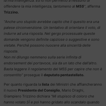
la mia intelligenza. Ed io non permetto a nessuno di
offendere la mia intelligenza, tantomeno al
M5S
“
, afferma
Trizzino.
“Anche uno stupido avrebbe capito che il quesito era una
palese circonvenzione. Un tentativo di orientare il voto, di
indurre ad una risposta. Nel gergo processuale queste
domande vengono definite capziose o suggestive e sono
vietate. Perché possono nuocere alla sincerità delle
risposte.
Non mi dilungo nemmeno sulla serie infinita di
endorsement dei portavoce, sia da un lato che dall’altro.
Basta leggere il regolamento del M5S per capire che non è
consentito”
prosegue il
deputato pentastellato.
Per quanto riguarda la
lista
dei Ministri che affiancheranno
il nuovo
Presidente del Consiglio
, Mario Draghi,
Giampiero Trizzino dichiara
“Mi stupisco di coloro che
hanno votato SÌ e poi hanno gridato allo scandalo quando