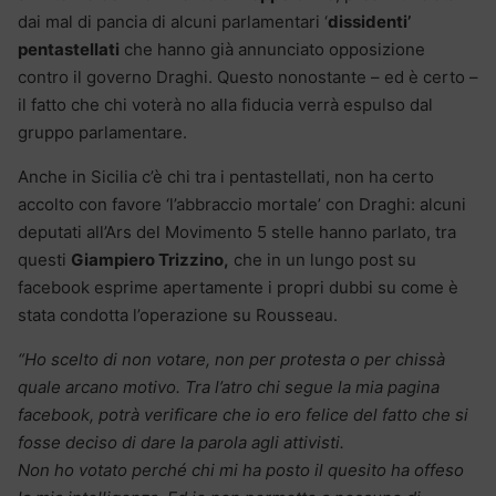
dai mal di pancia di alcuni parlamentari ‘
dissidenti’
pentastellati
che hanno già annunciato opposizione
contro il governo Draghi. Questo nonostante – ed è certo –
il fatto che chi voterà no alla fiducia verrà espulso dal
gruppo parlamentare.
Anche in Sicilia c’è chi tra i pentastellati, non ha certo
accolto con favore ‘l’abbraccio mortale’ con Draghi: alcuni
deputati all’Ars del Movimento 5 stelle hanno parlato, tra
questi
Giampiero Trizzino,
che in un lungo post su
facebook esprime apertamente i propri dubbi su come è
stata condotta l’operazione su Rousseau.
“Ho scelto di non votare, non per protesta o per chissà
quale arcano motivo. Tra l’atro chi segue la mia pagina
facebook, potrà verificare che io ero felice del fatto che si
fosse deciso di dare la parola agli attivisti.
Non ho votato perché chi mi ha posto il quesito ha offeso