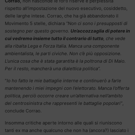
Corrao,
non nasconde le forti riserve e perplessità
rispetto all’impostazione del nuovo esecutivo, cosiddetto,
delle larghe intese. Corrao, che ha già abbandonato il
Movimento 5 stelle, dichiara
“Non ci sono i presupposti di
sostegno per questo governo.
Un’accozzaglia di potere in
cui vedremo insieme tutto il contrario di tutto
, che vede
alla ribalta Lega e Forza Italia. Manca una componente
ambientalista, le parti civiche. Non c’è più opposizione.
L’unica cosa che è stata garantita è la poltrona di Di Maio.
Per il resto, mancherà una dialettica politica”.
“
Io ho fatto le mie battaglie interne e continuerò a farle
mantenendo i miei impegni con l’elettorato. Manca l’offerta
politica, perciò occorre creare un’alternativa nell’ambito
del centrosinistra che rappresenti le battaglie popolari”
,
conclude Corrao.
Insomma critiche aperte intorno alle quali si riuniscono
tanti ex ma anche qualcuno che non ha (ancora?) lasciato i