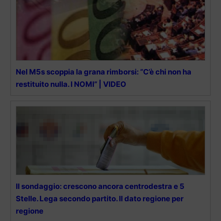
Nel M5s scoppia la grana rimborsi: “C’è chi non ha
restituito nulla. I NOMI” | VIDEO
Il sondaggio: crescono ancora centrodestra e 5
Stelle. Lega secondo partito. Il dato regione per
regione