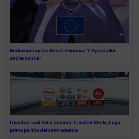
Berlusconi apre a Renzi in Europa: “Il Ppe si allei
anche con lui”
I risultati reali della Camera: trionfo 5 Stelle, Lega
primo partito del centrodestra