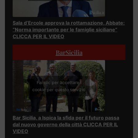
Sala d’Ercole approva la rottamazione, Abbate:
“Norma importante per le famiglie siciliane”
CLICCA PER IL VIDEO
BarSicilia
Fai clic per accettare i
cookie per questo servizio
Bar Sicilia, a Ispica la sfida per il futuro passa
dal nuovo governo della città CLICCA PER IL
VIDEO