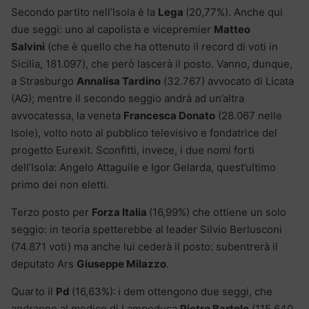
Secondo partito nell’Isola è la
Lega
(20,77%). Anche qui
due seggi: uno al capolista e vicepremier
Matteo
Salvini
(che è quello che ha ottenuto il record di voti in
Sicilia, 181.097), che però lascerà il posto. Vanno, dunque,
a Strasburgo
Annalisa Tardino
(32.767) avvocato di Licata
(AG); mentre il secondo seggio andrà ad un’altra
avvocatessa, la veneta
Francesca Donato
(28.067 nelle
Isole), volto noto al pubblico televisivo e fondatrice del
progetto Eurexit. Sconfitti, invece, i due nomi forti
dell’Isola: Angelo Attaguile e Igor Gelarda, quest’ultimo
primo dei non eletti.
Terzo posto per
Forza Italia
(16,99%) che ottiene un solo
seggio: in teoria spetterebbe al leader Silvio Berlusconi
(74.871 voti) ma anche lui cederà il posto: subentrerà il
deputato Ars
Giuseppe Milazzo
.
Quarto il
Pd
(16,63%):
i dem ottengono due seggi, che
andranno al medico di Lampedusa
Pietro Bartolo
(115.640