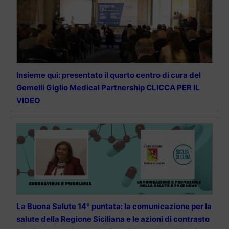
Insieme qui: presentato il quarto centro di cura del
Gemelli Giglio Medical Partnership CLICCA PER IL
VIDEO
La Buona Salute 14° puntata: la comunicazione per la
salute della Regione Siciliana e le azioni di contrasto