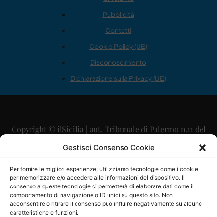
Pubblicità
Contatti
Cookie Policy (UE)
Disconoscimento
Dichiarazione sulla Privacy (UE)
Copyright © ilSicilia | aut. Tribunale di Palermo n.11 del
29/09/2015
Gestisci Consenso Cookie
Editore: Mercurio Comunicazione Soc. Coop. A.R.L.
Per fornire le migliori esperienze, utilizziamo tecnologie come i cookie
per memorizzare e/o accedere alle informazioni del dispositivo. Il
Direttore Editoriale: Maurizio Scaglione
consenso a queste tecnologie ci permetterà di elaborare dati come il
comportamento di navigazione o ID unici su questo sito. Non
Direttore Responsabile: Maria Calabrese
acconsentire o ritirare il consenso può influire negativamente su alcune
caratteristiche e funzioni.