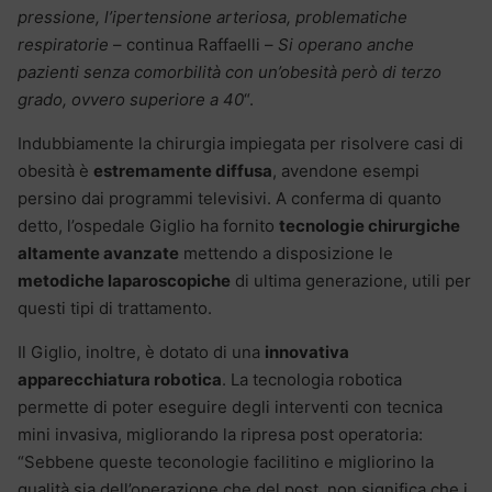
pressione, l’ipertensione arteriosa, problematiche
respiratorie
– continua Raffaelli –
Si operano anche
pazienti senza comorbilità con un’obesità però di terzo
grado, ovvero superiore a 40
“.
Indubbiamente la chirurgia impiegata per risolvere casi di
obesità è
estremamente diffusa
, avendone esempi
persino dai programmi televisivi. A conferma di quanto
detto, l’ospedale Giglio ha fornito
tecnologie chirurgiche
altamente avanzate
mettendo a disposizione le
metodiche laparoscopiche
di ultima generazione, utili per
questi tipi di trattamento.
Il Giglio, inoltre, è dotato di una
innovativa
apparecchiatura robotica
. La tecnologia robotica
permette di poter eseguire degli interventi con tecnica
mini invasiva, migliorando la ripresa post operatoria:
“Sebbene queste teconologie facilitino e migliorino la
qualità sia dell’operazione che del post, non significa che i