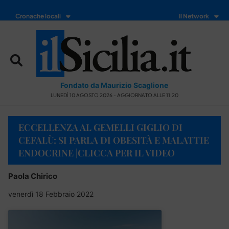
Cronache locali
Il Network
Fondato da Maurizio Scaglione
LUNEDÌ 10 AGOSTO 2026 - AGGIORNATO ALLE 11:20
ECCELLENZA AL GEMELLI GIGLIO DI
CEFALÙ: SI PARLA DI OBESITÀ E MALATTIE
ENDOCRINE |CLICCA PER IL VIDEO
Paola Chirico
venerdì 18 Febbraio 2022