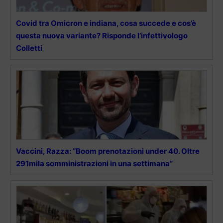
Covid tra Omicron e indiana, cosa succede e cos’è
questa nuova variante? Risponde l’infettivologo
Colletti
Vaccini, Razza: “Boom prenotazioni under 40. Oltre
291mila somministrazioni in una settimana”