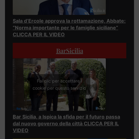
Sala d’Ercole approva la rottamazione, Abbate:
“Norma importante per le famiglie siciliane”
CLICCA PER IL VIDEO
BarSicilia
Fai clic per accettare i
cookie per questo servizio
Bar Sicilia, a Ispica la sfida per il futuro passa
dal nuovo governo della città CLICCA PER IL
VIDEO