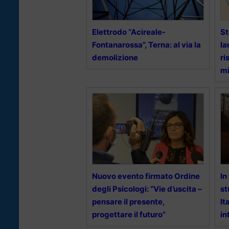
Elettrodo “Acireale-
St
Fontanarossa”, Terna: al via la
la
demolizione
ri
mi
Nuovo evento firmato Ordine
In
degli Psicologi: “Vie d’uscita –
st
pensare il presente,
It
progettare il futuro”
in