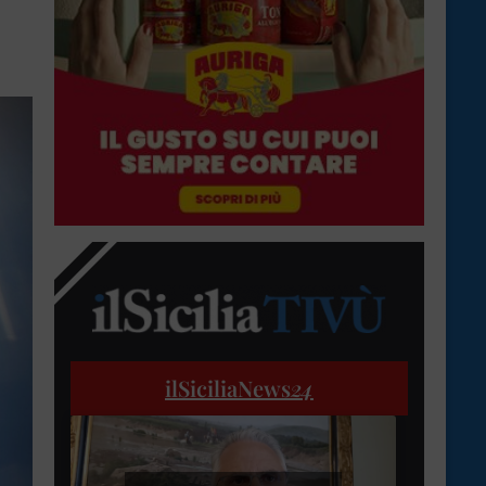
ilSiciliaNews
24