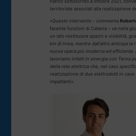
hanno sottoscritto a ottobre 2021, conven
territoriale associati alla realizzazione d
«Questo intervento – c
ommenta
Robert
facente funzioni di Catania
– va nella gi
un lato restituisce spazio e visibilità, gr
km di linea, mentre dall’altro anticipa la
nuova opera più moderna ed efficiente. 
lavoriamo infatti in sinergia con Terna p
della rete elettrica che, nel caso specifi
realizzazione di due elettrodotti in cavo
impattanti».