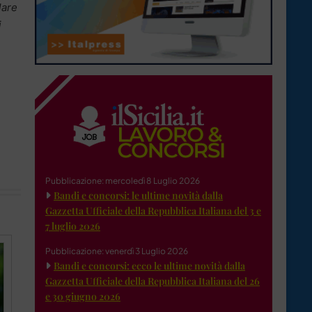
lare
i
Pubblicazione: mercoledì 8 Luglio 2026
Bandi e concorsi: le ultime novità dalla
Gazzetta Ufficiale della Repubblica Italiana del 3 e
7 luglio 2026
Pubblicazione: venerdì 3 Luglio 2026
Bandi e concorsi: ecco le ultime novità dalla
Gazzetta Ufficiale della Repubblica Italiana del 26
e 30 giugno 2026