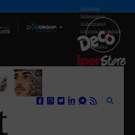
il SiciliaTivù
Siciliarurale.eu
Siciliammare.it
Il Network
Il Giornale della Bellezza
Siciliamedica.it
Sanitainsicilia.it