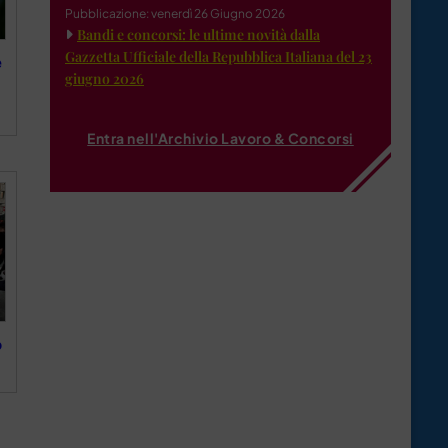
Pubblicazione: venerdì 26 Giugno 2026
Bandi e concorsi: le ultime novità dalla
Gazzetta Ufficiale della Repubblica Italiana del 23
e
giugno 2026
Entra nell'Archivio Lavoro & Concorsi
o