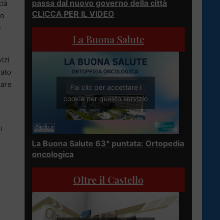
passa dal nuovo governo della città
ttà
CLICCA PER IL VIDEO
to
e
La Buona Salute
izi
rato
tare
Fai clic per accettare i
cookie per questo servizio
i
La Buona Salute 63° puntata: Ortopedia
oncologica
Oltre il Castello