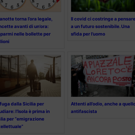
anotte torna l’ora legale,
Il covid ci costringe a pensar
ncette avanti di un’ora:
a un futuro sostenibile. Una
sparmi nelle bollette per
sfida per l’uomo
lioni
 fuga dalla Sicilia per
Attenti all’odio, anche a quell
udiare: l’Isola è prima in
antifascista
alia per “emigrazione
tellettuale”