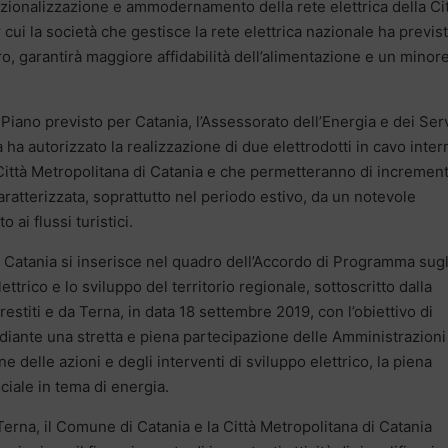
 razionalizzazione e ammodernamento della rete elettrica della Ci
 cui la società che gestisce la rete elettrica nazionale ha previs
ro, garantirà maggiore affidabilità dell’alimentazione e un minor
Piano previsto per Catania, l’Assessorato dell’Energia e dei Serv
a ha autorizzato la realizzazione di due elettrodotti in cavo inter
ittà Metropolitana di Catania e che permetteranno di incremen
caratterizzata, soprattutto nel periodo estivo, da un notevole
ai flussi turistici.
 di Catania si inserisce nel quadro dell’Accordo di Programma sugl
ettrico e lo sviluppo del territorio regionale, sottoscritto dalla
estiti e da Terna, in data 18 settembre 2019, con l’obiettivo di
diante una stretta e piena partecipazione delle Amministrazioni
ne delle azioni e degli interventi di sviluppo elettrico, la piena
ociale in tema di energia.
erna, il Comune di Catania e la Città Metropolitana di Catania