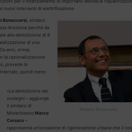
zioni per il finanziamento di importanti attività di riqualificazi
ei nuovi interventi di elettrificazione.
o Bonaccorsi
, sindaco
usta direzione perché da
azie alla demolizione di 9
 realizzazione di una
Da anni, ormai,
er la razionalizzazione
co, prevede la
 interrato, quindi meno
«La demolizione dei
sostegni –
aggiunge
il sindaco di
Roberto Bonaccorsi
Misterbianco
Marco
Corsaro
–
rappresenta un’occasione di rigenerazione urbana che il no