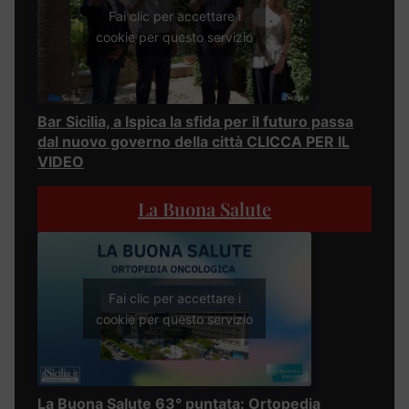
Fai clic per accettare i
cookie per questo servizio
Bar Sicilia, a Ispica la sfida per il futuro passa
dal nuovo governo della città CLICCA PER IL
VIDEO
La Buona Salute
Fai clic per accettare i
cookie per questo servizio
La Buona Salute 63° puntata: Ortopedia