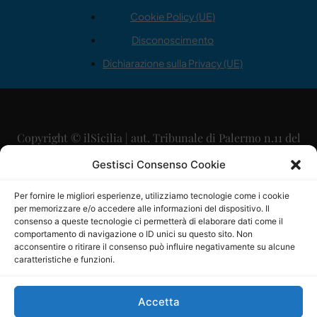
Cookie Policy (UE)
Disconoscimento
Dichiarazione sulla Privacy (UE)
Copyright © ilSicilia | aut. Tribunale di Palermo n.11 del
29/09/2015
Gestisci Consenso Cookie
Editore: Mercurio Comunicazione Soc. Coop. A.R.L.
Per fornire le migliori esperienze, utilizziamo tecnologie come i cookie
per memorizzare e/o accedere alle informazioni del dispositivo. Il
Direttore Editoriale: Maurizio Scaglione
consenso a queste tecnologie ci permetterà di elaborare dati come il
comportamento di navigazione o ID unici su questo sito. Non
Direttore Responsabile: Maria Calabrese
acconsentire o ritirare il consenso può influire negativamente su alcune
caratteristiche e funzioni.
p.zza Sant’Oliva, 9 – 90141 – Palermo – 091335557
P.IVA: 06334930820
Accetta
Mercurio Comunicazione Società Cooperativa a r.l. è